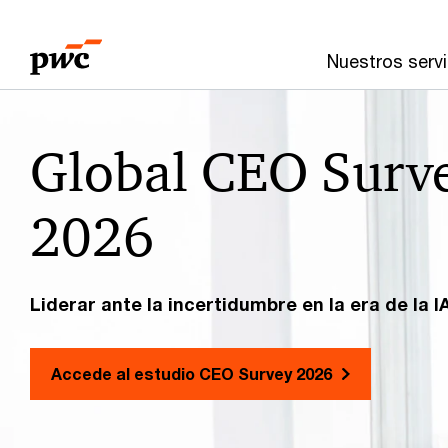
Skip
Skip
to
to
Nuestros servi
content
footer
Global CEO Surv
2026
Liderar ante la incertidumbre en la era de la I
Accede al estudio CEO Survey 2026