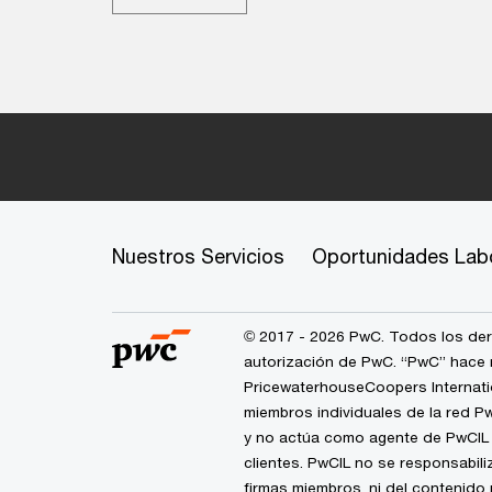
Nuestros Servicios
Oportunidades Lab
© 2017 - 2026 PwC. Todos los dere
autorización de PwC. “PwC” hace r
PricewaterhouseCoopers Internatio
miembros individuales de la red P
y no actúa como agente de PwCIL n
clientes. PwCIL no se responsabil
firmas miembros, ni del contenido 