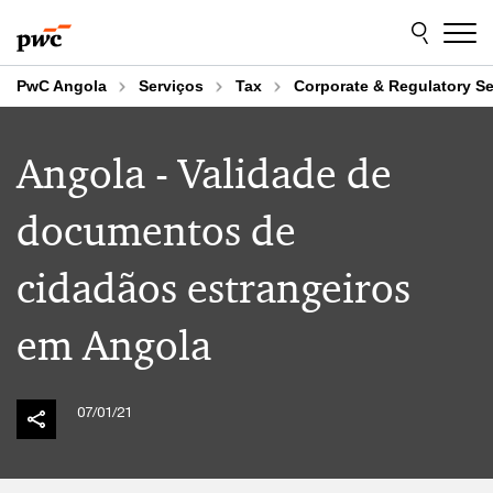
Skip
Skip
to
to
content
footer
PwC Angola
Serviços
Tax
Corporate & Regulatory Se
Angola - Validade de
documentos de
cidadãos estrangeiros
em Angola
07/01/21