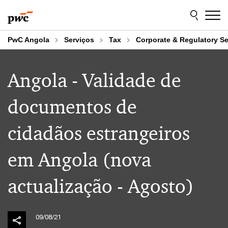
Skip
Skip
to
to
content
footer
PwC Angola
Serviços
Tax
Corporate & Regulatory Se
Angola - Validade de
documentos de
cidadãos estrangeiros
em Angola (nova
actualização - Agosto)
09/08/21