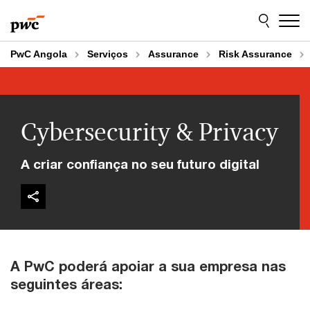
Skip
Skip
to
to
content
footer
PwC Angola
Serviços
Assurance
Risk Assurance
Cybersecurity & Privacy
A criar confiança no seu futuro digital
A PwC poderá apoiar a sua empresa nas
seguintes áreas: