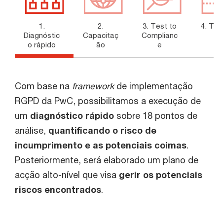
1.
2.
3. Test to
4. Tra
Diagnóstic
Capacitaç
Complianc
o rápido
ão
e
Com base na
framework
de implementação
RGPD da PwC, possibilitamos a execução de
um
diagnóstico rápido
sobre 18 pontos de
análise,
quantificando o risco de
incumprimento e as potenciais coimas
.
Posteriormente, será elaborado um plano de
acção alto-nível que visa
gerir os potenciais
riscos encontrados
.