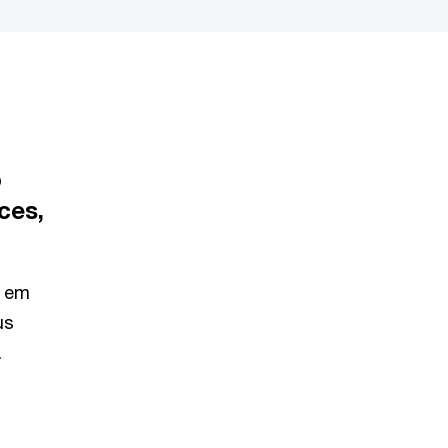
o
ces,
s em
us
.