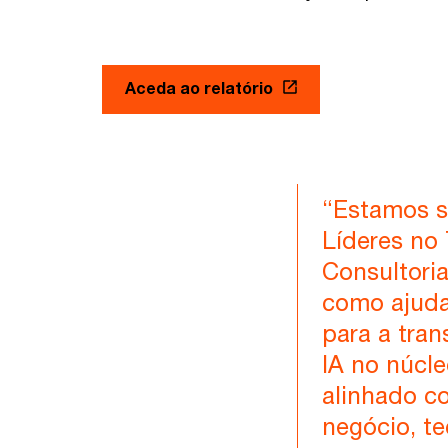
Aceda ao relatório
“Estamos s
Líderes no
Consultoria
como ajuda
para a tran
IA no núcl
alinhado c
negócio, te