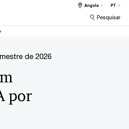
Angola
PT
Pesquisar
e
imestre de 2026
em
A por