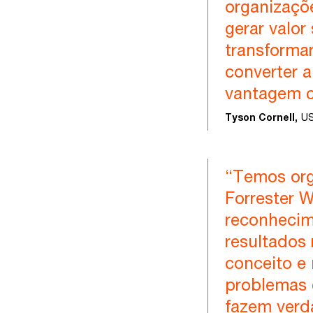
organizaçõe
gerar valor
transformar
converter 
vantagem c
Tyson Cornell,
US
“Temos org
Forrester W
reconhecim
resultados 
conceito e
problemas 
fazem verd