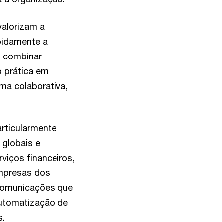
valorizam a
pidamente a
e combinar
o prática em
rma colaborativa,
rticularmente
globais e
viços financeiros,
empresas dos
ecomunicações que
automatização de
s.