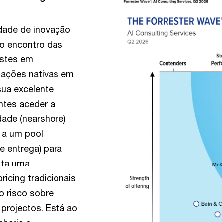
idade de inovação
 ao encontro das
estes em
zações nativas em
sua excelente
entes aceder a
dade (nearshore)
 a um pool
e entrega) para
nta uma
icing tradicionais
 risco sobre
projectos. Está ao