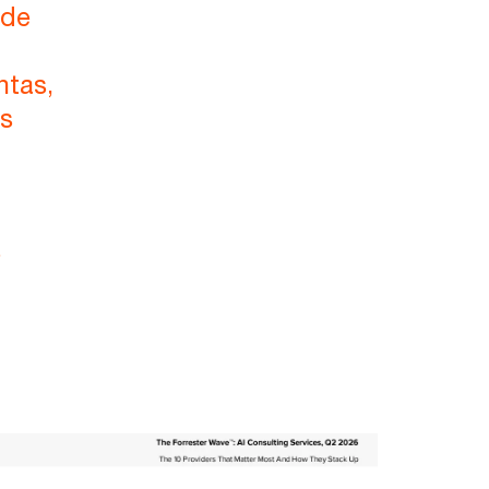
 de
ntas,
as
e