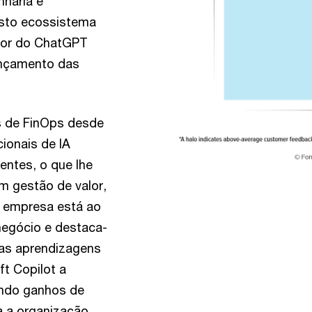
nharia e
sto ecossistema
edor do ChatGPT
ançamento das
s de FinOps desde
ionais de IA
ientes, o que lhe
m gestão de valor,
A empresa está ao
negócio e destaca-
 as aprendizagens
t Copilot a
indo ganhos de
a a organização.