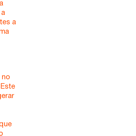
a
 a
tes a
uma
 no
 Este
gerar
 que
o