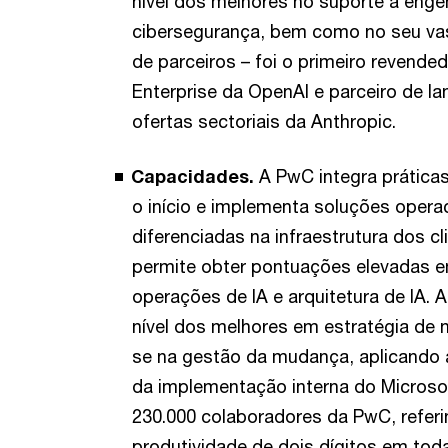
nível dos melhores no suporte a enge
cibersegurança, bem como no seu va
de parceiros – foi o primeiro revend
Enterprise da OpenAI e parceiro de l
ofertas sectoriais da Anthropic.
Capacidades.
A PwC integra prática
o início e implementa soluções operac
diferenciadas na infraestrutura dos cl
permite obter pontuações elevadas e
operações de IA e arquitetura de IA. 
nível dos melhores em estratégia de 
se na gestão da mudança, aplicando
da implementação interna do Microsof
230.000 colaboradores da PwC, refer
produtividade de dois dígitos em tod