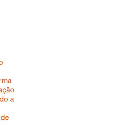
o
orma
tação
ndo a
 de