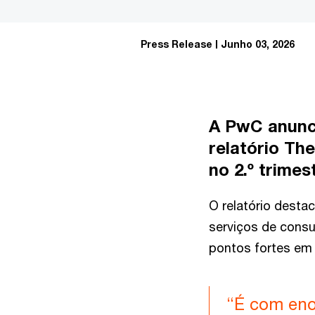
Press Release
Junho 03, 2026
A PwC anunci
relatório Th
no 2.º trimes
O relatório desta
serviços de consul
pontos fortes em 
“É com eno