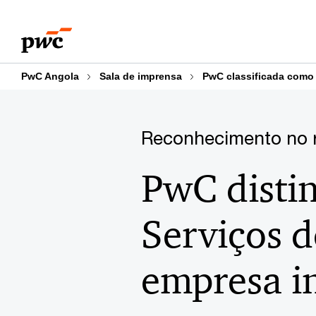
Skip
Skip
to
to
content
footer
PwC Angola
Sala de imprensa
PwC classificada como 
Reconhecimento no re
PwC disti
Serviços d
empresa i