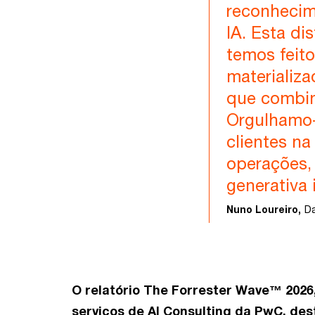
reconhecim
IA. Esta di
temos feito
materializ
que combin
Orgulhamo-
clientes n
operações,
generativa 
Nuno Loureiro,
Da
O relatório The Forrester Wave™ 2026,
serviços de AI Consulting da PwC, des