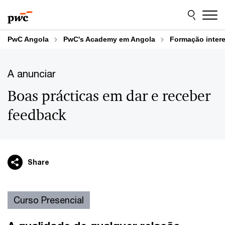
Skip
Skip
to
to
content
footer
PwC Angola
PwC's Academy em Angola
Formação inter
A anunciar
Boas prácticas em dar e receber
feedback
Share
Curso Presencial