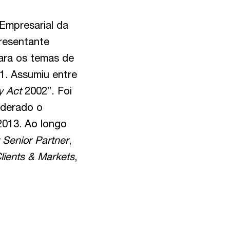
Empresarial da
resentante
ara os temas de
11. Assumiu entre
y Act
2002”
.
Foi
iderado o
2013. Ao longo
 Senior Partner
,
lients & Markets
,