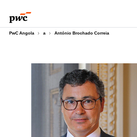
Skip
Skip
to
to
content
footer
PwC Angola
a
António Brochado Correia