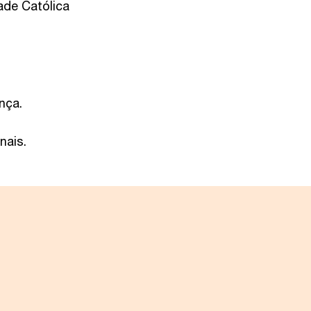
ade Católica
nça.
nais.