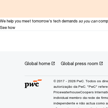
We help you meet tomorrow’s tech demands
so you can
compe
See how
Global home
Global press room
© 2017 - 2026 PwC. Todos os dire
autorização da PwC. "PwC" refere
PricewaterhouseCoopers Internatio
individual membro da rede de fir
independente e não actua como ag