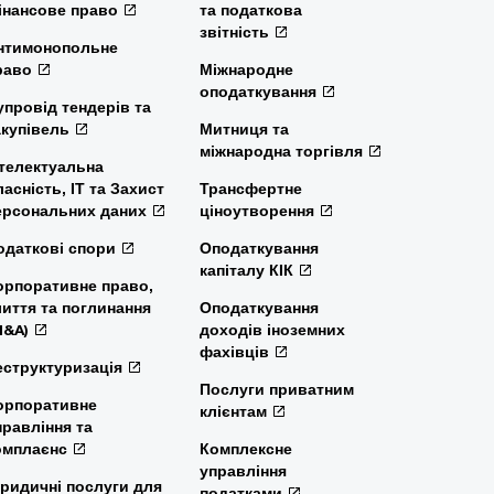
інансове право
та податкова
звітність
нтимонопольне
раво
Міжнародне
оподаткування
упровід тендерів та
акупівель
Митниця та
міжнародна торгівля
нтелектуальна
ласність, ІТ та Захист
Трансфертне
ерсональних даних
ціноутворення
одаткові спори
Оподаткування
капіталу КІК
орпоративне право,
лиття та поглинання
Оподаткування
M&A)
доходів іноземних
фахівців
еструктуризація
Послуги приватним
орпоративне
клієнтам
правління та
омплаєнс
Комплексне
управління
ридичні послуги для
податками