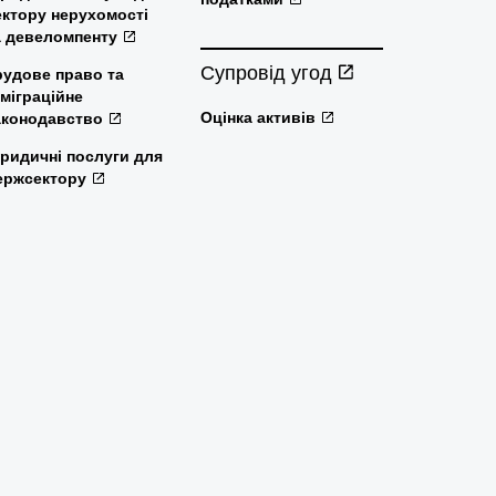
ектору нерухомості
а девеломпенту
Супровід угод
рудове право та
мміграційне
Оцінка активів
аконодавство
ридичні послуги для
ержсектору