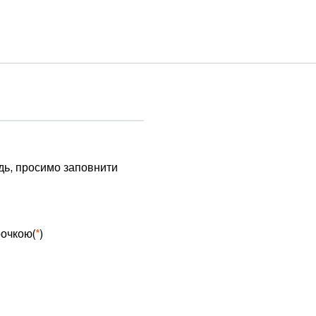
дь, просимо заповнити
рочкою(
*
)