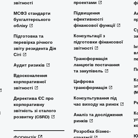
проектами
звітності
ф
Підвищення
МСФЗ стандарти
А
ефективності
бухгалтерського
п
фінансової функції
обліку
С
Консультації з
Підготовка та
з
підготовки фінансової
перевірка річного
І
звітності
звіту резидента Дія
в
Сіті
Трансформація
п
ланцюгів постачання
Аудит ризиків
П
та закупівель
Вдосконалення
К
Цифрова
корпоративної
з
трансформація
звітності
(
Консультування під
Директива ЄС про
Р
час виходу на ринок
корпоративну
звітність зі сталого
К
Аналіз та дослідження
розвитку (CSRD)
у
ринків
к
Розробка бізнес-
Ю
Форензік
стратегії