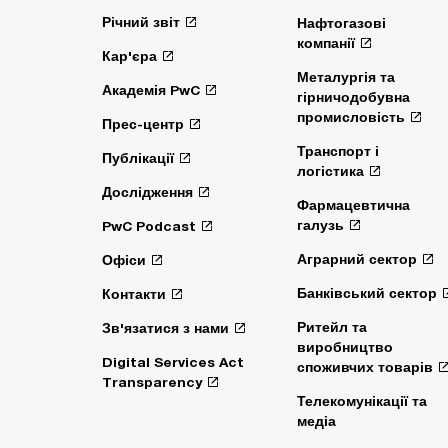
Річний звіт
Нафтогазові
компанії
Кар'єра
Металургія та
Академія PwC
гірничодобувна
промисловість
Прес-центр
Транспорт і
Публікації
логістика
Дослідження
Фармацевтична
галузь
PwC Podcast
Аграрний сектор
Офіси
Банківський сектор
Контакти
Ритейл та
Зв'язатися з нами
виробництво
Digital Services Act
споживчих товарів
Transparency
Телекомунікації та
медіа