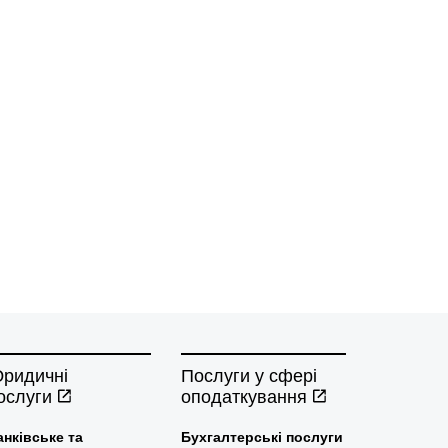
ридичні
Послуги у сфері
ослуги
оподаткування
анківське та
Бухгалтерські послуги