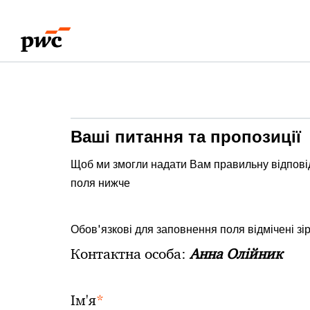
Skip
Skip
to
to
content
footer
Ваші питання та пропозиції
Щоб ми змогли надати Вам правильну відпові
поля нижче
Обов'язкові для заповнення поля відмічені зі
Контактна особа:
Анна Олійник
*
Ім'я