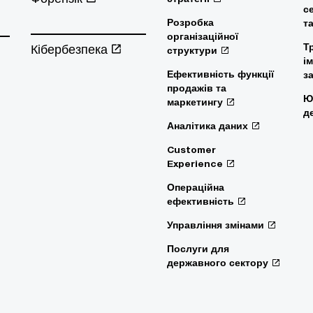
с
Розробка
т
організаційної
Кібербезпека
Т
структури
і
Ефективність функції
з
продажів та
Ю
маркетингу
д
Аналітика даних
Customer
Experience
Операційна
ефективність
Управління змінами
Послуги для
державного сектору