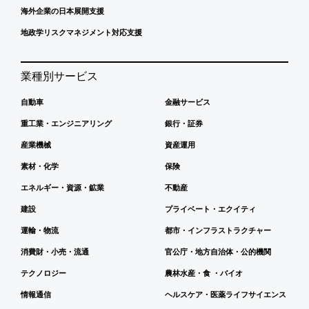
海外企業の日本展開支援
地政学リスクマネジメント対応支援
業種別サービス
自動車
金融サービス
重工業・エンジニアリング
銀行・証券
産業機械
資産運用
素材・化学
保険
エネルギー・資源・鉱業
不動産
建設
プライベート・エクイティ
運輸・物流
都市・インフラストラクチャー
消費財・小売・流通
官公庁・地方自治体・公的機関
テクノロジー
農林水産・食 ・バイオ
情報通信
ヘルスケア・医薬ライフサイエンス