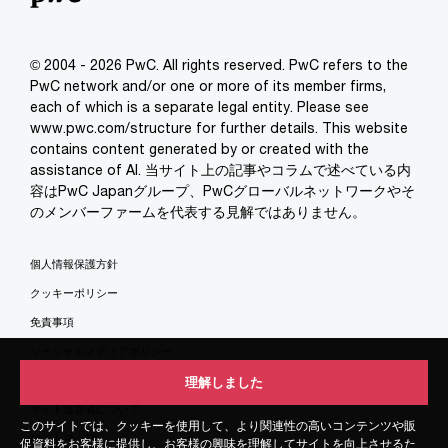
© 2004 - 2026 PwC. All rights reserved. PwC refers to the
PwC network and/or one or more of its member firms,
each of which is a separate legal entity. Please see
www.pwc.com/structure for further details. This website
contains content generated by or created with the
assistance of AI. 当サイト上の記事やコラムで述べている内
容はPwC Japanグループ、PwCグローバルネットワークやそ
のメンバーファームを代表する見解ではありません。
個人情報保護方針
クッキーポリシー
免責事項
ソーシャルメディアポリシー
特定商取引法に基づく表示
理解しました
理解しました
サイト運営者について
このサイトでは、クッキーを使用して、より関連性の高いコンテンツや販
このサイトでは、クッキーを使用して、より関連性の高いコンテンツや販
サイトマップ
促資料をお客様に提供し、お客様の興味を理解してサイトを向上させるた
促資料をお客様に提供し、お客様の興味を理解してサイトを向上させるた