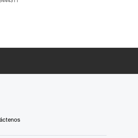
-3444311
áctenos