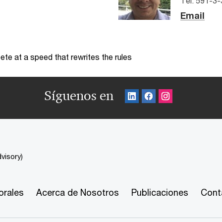
Tel: 591-3
Email
te at a speed that rewrites the rules
Síguenos en
visory)
orales
Acerca de Nosotros
Publicaciones
Cont