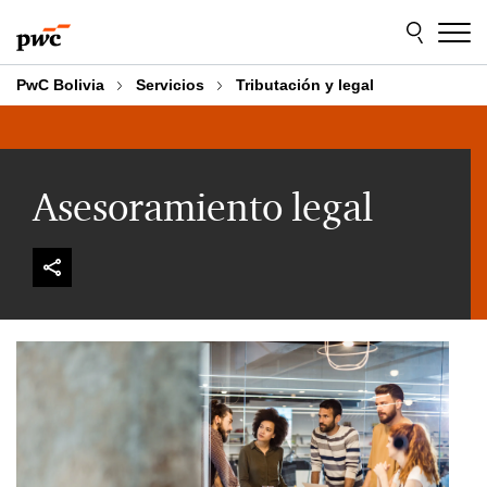
Skip
Skip
to
to
content
footer
PwC Bolivia
Servicios
Tributación y legal
Asesoramiento legal