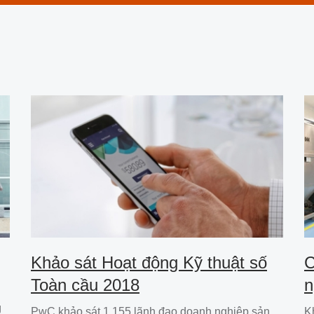
Khảo sát Hoạt động Kỹ thuật số
C
Toàn cầu 2018
n
g
PwC khảo sát 1.155 lãnh đạo doanh nghiệp sản
K