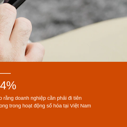
64%
o rằng doanh nghiệp cần phải đi tiên
ong trong hoạt động số hóa tại Việt Nam