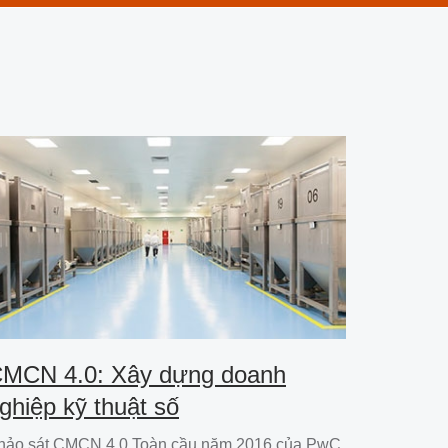
MCN 4.0: Xây dựng doanh
ghiệp kỹ thuật số
hảo sát CMCN 4.0 Toàn cầu năm 2016 của PwC