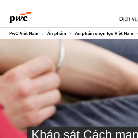
Skip
Skip
to
to
Dịch vụ
content
footer
PwC Việt Nam
Ấn phẩm
Ấn phẩm chọn lọc Việt Nam
Khảo sát Cách mạn