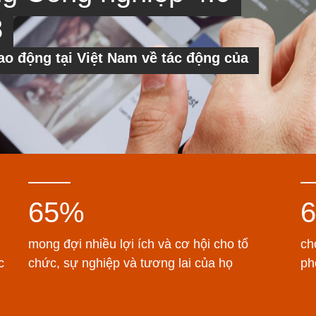
8
ao động tại Việt Nam về tác động của
65%
mong đợi nhiều lợi ích và cơ hội cho tổ
ch
c
chức, sự nghiệp và tương lai của họ
ph