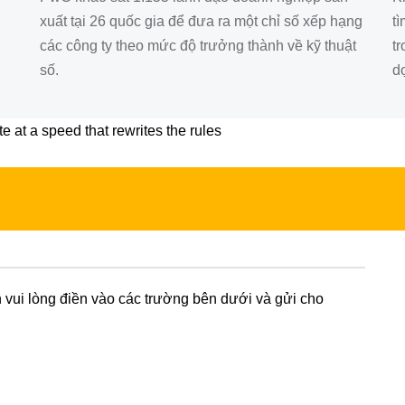
xuất tại 26 quốc gia để đưa ra một chỉ số xếp hạng
tì
các công ty theo mức độ trưởng thành về kỹ thuật
t
số.
dọ
 at a speed that rewrites the rules
n vui lòng điền vào các trường bên dưới và gửi cho