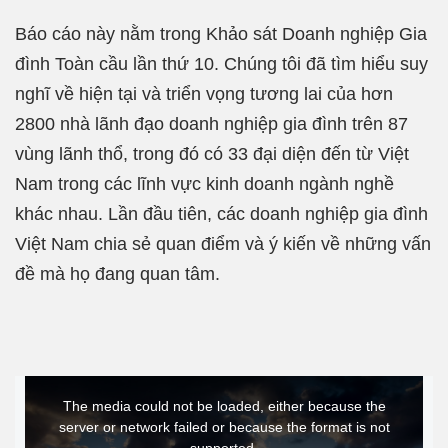
Báo cáo này nằm trong Khảo sát Doanh nghiệp Gia
đình Toàn cầu lần thứ 10. Chúng tôi đã tìm hiểu suy
nghĩ về hiện tại và triển vọng tương lai của hơn
2800 nhà lãnh đạo doanh nghiệp gia đình trên 87
vùng lãnh thổ, trong đó có 33 đại diện đến từ Việt
Nam trong các lĩnh vực kinh doanh ngành nghề
khác nhau. Lần đầu tiên, các doanh nghiệp gia đình
Việt Nam chia sẻ quan điểm và ý kiến ​​về những vấn
đề mà họ đang quan tâm.
This
The media could not be loaded, either because the
is
server or network failed or because the format is not
a