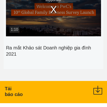
supported.
modal
window.
1:10
Ra mắt Khảo sát Doanh nghiệp gia đình
2021
Tải
báo cáo