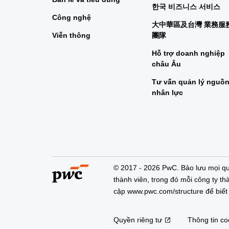
한국 비즈니스 서비스
Công nghệ
大中華區及台灣 業務服
Viễn thông
團隊
Hỗ trợ doanh nghiệp
châu Âu
Tư vấn quản lý nguồ
nhân lực
© 2017 - 2026 PwC. Bảo lưu mọi qu
thành viên, trong đó mỗi công ty thà
cập www.pwc.com/structure để biết t
Quyền riêng tư
Thông tin co