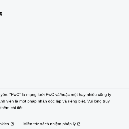
務
n
yền. “PwC” là mạng lưới PwC và/hoặc một hay nhiều công ty
nh viên là một pháp nhân độc lập và riêng biệt. Vui lòng truy
hêm chi tiết.
okies
Miễn trừ trách nhiệm pháp lý