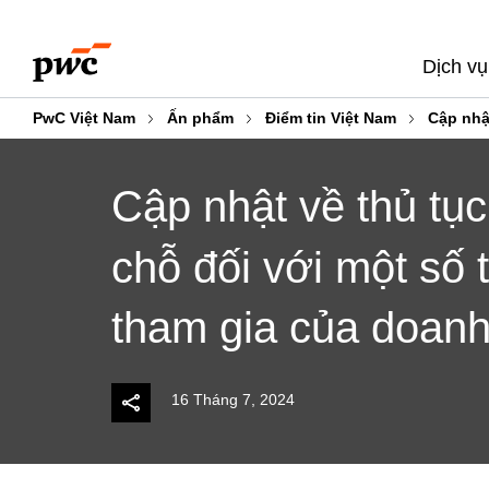
Skip
Skip
to
to
Dịch vụ
content
footer
PwC Việt Nam
Ấn phẩm
Điểm tin Việt Nam
Cập nhậ
Cập nhật về thủ tục
chỗ đối với một số
tham gia của doanh
16 Tháng 7, 2024