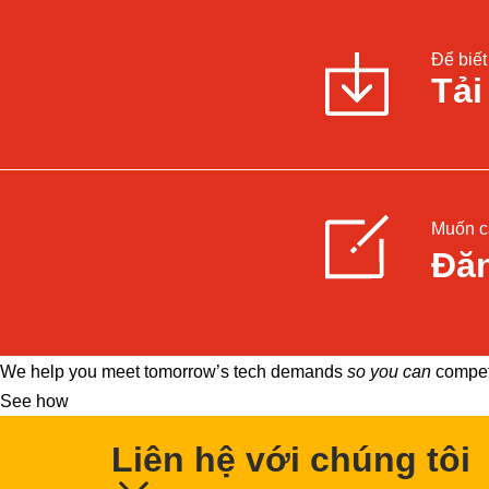
Để biết 
Tải
Muốn cậ
Đăn
We help you meet tomorrow’s tech demands
so you can
compete
See how
Liên hệ với chúng tôi