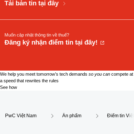
Tải bản tin tại đây
Muốn cập nhật thông tin về thuế?
Đăng ký nhận điểm tin tại đây!
We help you meet tomorrow’s tech demands
so you can
compete at
a speed that rewrites the rules
See how
PwC Việt Nam
Ấn phẩm
Điểm tin Vi