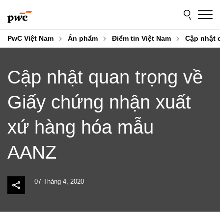
Skip
Skip
to
to
content
footer
PwC Việt Nam
Ấn phẩm
Điểm tin Việt Nam
Cập nhật 
Cập nhật quan trọng về
Giấy chứng nhận xuất
xứ hàng hóa mẫu
AANZ
07 Tháng 4, 2020