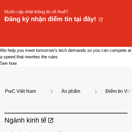
Muốn cập nhật thông tin về thuế?
Đăng ký nhận điểm tin tại đây!
We help you meet tomorrow’s tech demands
so you can
compete at
a speed that rewrites the rules
See how
PwC Việt Nam
Ấn phẩm
Điểm tin Vi
Ngành kinh tế