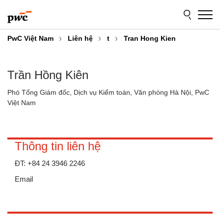
Skip
Skip
to
to
content
footer
PwC Việt Nam
Liên hệ
t
Tran Hong Kien
Trần Hồng Kiên
Phó Tổng Giám đốc, Dịch vụ Kiểm toán, Văn phòng Hà Nội, PwC
Việt Nam
Thông tin liên hệ
ĐT:
+84 24 3946 2246
Email