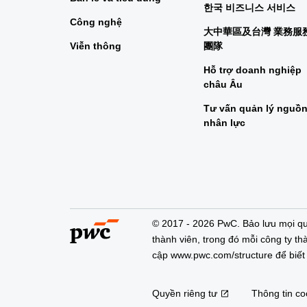
한국 비즈니스 서비스
Công nghệ
大中華區及台灣 業務服
Viễn thông
團隊
Hỗ trợ doanh nghiệp
châu Âu
Tư vấn quản lý nguồ
nhân lực
© 2017 - 2026 PwC. Bảo lưu mọi qu
thành viên, trong đó mỗi công ty thà
cập www.pwc.com/structure để biết t
Quyền riêng tư
Thông tin co