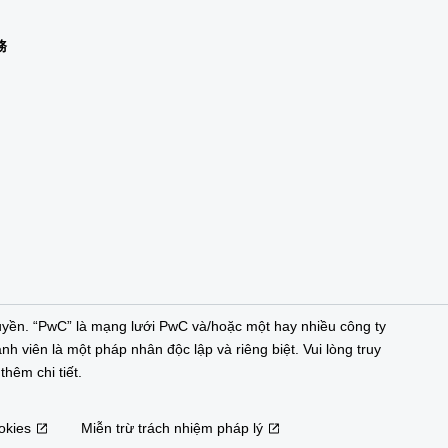
務
n
yền. “PwC” là mạng lưới PwC và/hoặc một hay nhiều công ty
nh viên là một pháp nhân độc lập và riêng biệt. Vui lòng truy
hêm chi tiết.
okies
Miễn trừ trách nhiệm pháp lý