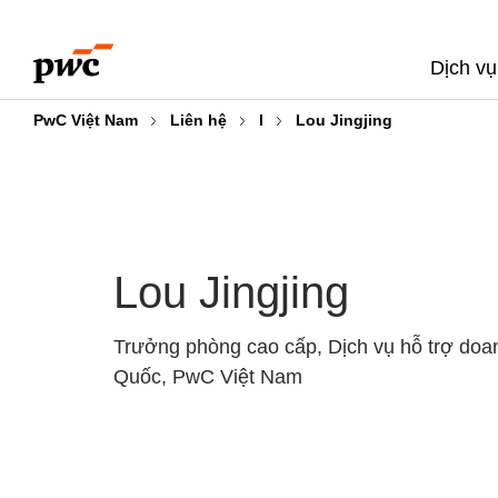
Skip
Skip
to
to
Dịch vụ
content
footer
PwC Việt Nam
Liên hệ
l
Lou Jingjing
Lou Jingjing
Trưởng phòng cao cấp, Dịch vụ hỗ trợ doa
Quốc, PwC Việt Nam