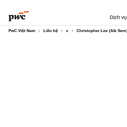
Skip
Skip
to
to
Dịch vụ
content
footer
PwC Việt Nam
Liên hệ
c
Christopher Lee (Aik Sern