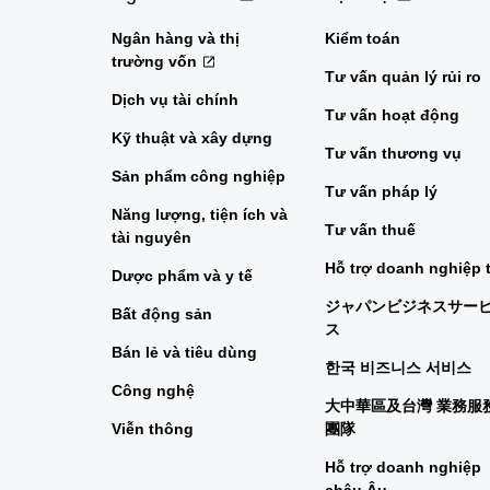
Ngân hàng và thị
Kiểm toán
trường vốn
Tư vấn quản lý rủi ro
Dịch vụ tài chính
Tư vấn hoạt động
Kỹ thuật và xây dựng
Tư vấn thương vụ
Sản phẩm công nghiệp
Tư vấn pháp lý
Năng lượng, tiện ích và
Tư vấn thuế
tài nguyên
Hỗ trợ doanh nghiệp 
Dược phẩm và y tế
ジャパンビジネスサー
Bất động sản
ス
Bán lẻ và tiêu dùng
한국 비즈니스 서비스
Công nghệ
大中華區及台灣 業務服
Viễn thông
團隊
Hỗ trợ doanh nghiệp