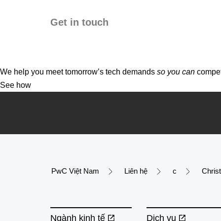
Get in touch
We help you meet tomorrow’s tech demands
so you can
compete
See how
PwC Việt Nam
Liên hệ
c
Chris
Ngành kinh tế
Dịch vụ