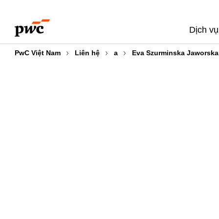
Skip
Skip
to
to
Dịch vụ
content
footer
PwC Việt Nam
Liên hệ
a
Eva Szurminska Jaworska