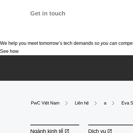
Get in touch
We help you meet tomorrow’s tech demands
so you can
compete
See how
PwC Việt Nam
Liên hệ
a
Eva S
Ngành kinh tế
Dịch vụ