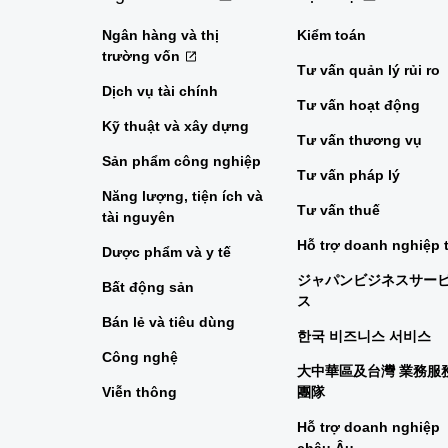
Ngân hàng và thị
Kiểm toán
trường vốn
Tư vấn quản lý rủi ro
Dịch vụ tài chính
Tư vấn hoạt động
Kỹ thuật và xây dựng
Tư vấn thương vụ
Sản phẩm công nghiệp
Tư vấn pháp lý
Năng lượng, tiện ích và
Tư vấn thuế
tài nguyên
Hỗ trợ doanh nghiệp 
Dược phẩm và y tế
ジャパンビジネスサー
Bất động sản
ス
Bán lẻ và tiêu dùng
한국 비즈니스 서비스
Công nghệ
大中華區及台灣 業務服
Viễn thông
團隊
Hỗ trợ doanh nghiệp