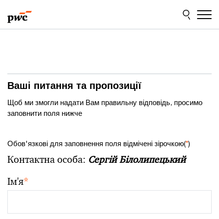
Skip
Skip
to
to
content
footer
Ваші питання та пропозиції
Щоб ми змогли надати Вам правильну відповідь, просимо
заповнити поля нижче
Обов'язкові для заповнення поля відмічені зірочкою(
*
)
Контактна особа:
Сергій Білолипецький
Ім'я
*