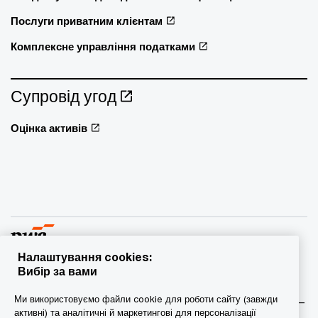
Послуги приватним клієнтам
Комплексне управління податками
Супровід угод
Оцінка активів
Налаштування cookies:
Вибір за вами
© 2015 - 2026 PwC. Всі права захищені. PwC – це фірма-
Ми використовуємо файли cookie для роботи сайту (завжди
учасник/фірми-учасниці мережі PwC, а в деяких випадках –
активні) та аналітичні й маркетингові для персоналізації
міжнародна мережа PwC. Кожна фірма мережі є