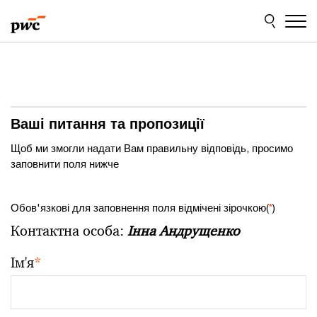
Skip
Skip
to
to
content
footer
Ваші питання та пропозиції
Щоб ми змогли надати Вам правильну відповідь, просимо
заповнити поля нижче
Обов'язкові для заповнення поля відмічені зірочкою(
*
)
Контактна особа:
Інна Андрущенко
Ім'я
*