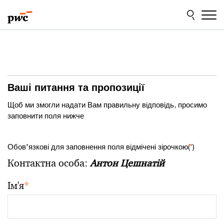
Skip
Skip
to
to
content
footer
Ваші питання та пропозиції
Щоб ми змогли надати Вам правильну відповідь, просимо
заповнити поля нижче
Обов'язкові для заповнення поля відмічені зірочкою(
*
)
Контактна особа:
Антон Цешнатій
Ім'я
*