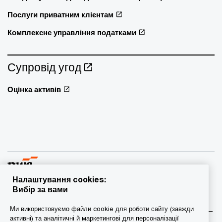
Послуги приватним клієнтам
Комплексне управління податками
Супровід угод
Оцінка активів
Налаштування cookies:
Вибір за вами
© 2015 - 2026 PwC. Всі права захищені. PwC – це фірма-
Ми використовуємо файли cookie для роботи сайту (завжди
учасник/фірми-учасниці мережі PwC, а в деяких випадках –
активні) та аналітичні й маркетингові для персоналізації
міжнародна мережа PwC. Кожна фірма мережі є