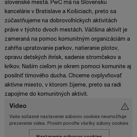
slovenské mestá. PwC má na Slovensku
kancelárie v Bratislave a Košiciach, preto sa
zúčastňujeme na dobrovoľníckych aktivitách
práve v týchto dvoch mestách. Väčšina aktivít je
zameraná na pomoc komunitným organizáciám a
zahŕňa upratovanie parkov, natieranie plotov,
opravu detských ihrísk, sadenie stromčekov a
kríkov. Naším cieľom je okrem pomoci komunite aj
posilniť tímového ducha. Chceme ovplyvňovať
aktívne miesto, v ktorom žijeme, preto sa radi
zapojíme do komunitných aktivít.
Video
Vaše súčasné nastavenie súborov cookies neumožňuje
prezeranie videa. Prosím povoľte všetky súbory cookies
Nastavenie súborov cookies