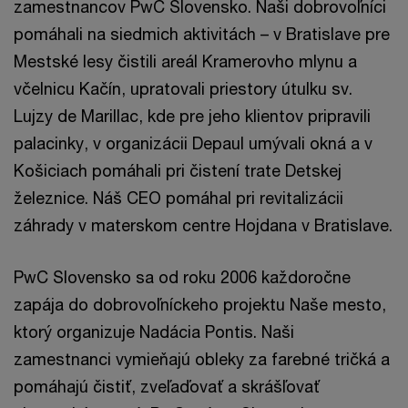
zamestnancov PwC Slovensko. Naši dobrovoľníci
pomáhali na siedmich aktivitách – v Bratislave pre
Mestské lesy čistili areál Kramerovho mlynu a
včelnicu Kačín, upratovali priestory útulku sv.
Lujzy de Marillac, kde pre jeho klientov pripravili
palacinky, v organizácii Depaul umývali okná a v
Košiciach pomáhali pri čistení trate Detskej
železnice. Náš CEO pomáhal pri revitalizácii
záhrady v materskom centre Hojdana v Bratislave.
PwC Slovensko sa od roku 2006 každoročne
zapája do dobrovoľníckeho projektu Naše mesto,
ktorý organizuje Nadácia Pontis. Naši
zamestnanci vymieňajú obleky za farebné tričká a
pomáhajú čistiť, zveľaďovať a skrášľovať