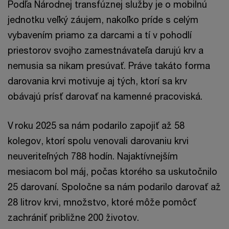
Podľa Národnej transfúznej služby je o mobilnú
jednotku veľký záujem, nakoľko príde s celým
vybavením priamo za darcami a tí v pohodlí
priestorov svojho zamestnávateľa darujú krv a
nemusia sa nikam presúvať. Práve takáto forma
darovania krvi motivuje aj tých, ktorí sa krv
obávajú prísť darovať na kamenné pracoviská.
V roku 2025 sa nám podarilo zapojiť až 58
kolegov, ktorí spolu venovali darovaniu krvi
neuveriteľných 788 hodín. Najaktívnejším
mesiacom bol máj, počas ktorého sa uskutočnilo
25 darovaní. Spoločne sa nám podarilo darovať až
28 litrov krvi, množstvo, ktoré môže pomôcť
zachrániť približne 200 životov.