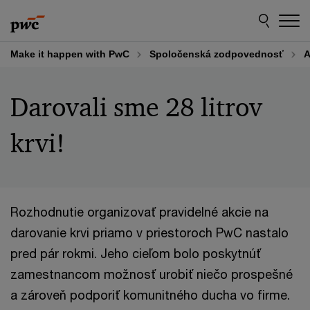
Skip
Skip
to
to
content
footer
Make it happen with PwC
Spoločenská zodpovednosť
A
Darovali sme 28 litrov
krvi!
Rozhodnutie organizovať pravidelné akcie na
darovanie krvi priamo v priestoroch PwC nastalo
pred pár rokmi. Jeho cieľom bolo poskytnúť
zamestnancom možnosť urobiť niečo prospešné
a zároveň podporiť komunitného ducha vo firme.