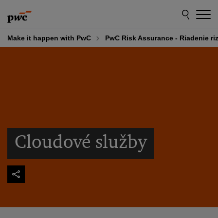
Skip
Skip
to
to
content
footer
Make it happen with PwC
PwC Risk Assurance - Riadenie riz
Cloudové služby