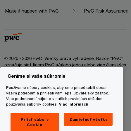
Make it happen with PwC
PwC Risk Assurance - 
© 2020 - 2026 PwC. Všetky práva vyhradené. Názov “PwC“
označuje sieť firiem PwC a/alebo jednu alebo viac členských
firiem, ktoré sú samostatným právnym subjektom. Bližšie
Ceníme si vaše súkromie
informácie nájdete na stránke www.pwc.com/structure.
Používame súbory cookies, aby sme prispôsobili obsah
Právna doložka
vašim potrebám a priniesli vám lepší užívateľský zážitok.
Viac podrobností nájdete v našich pravidlách ohľadom
Ochrana osobných údajov
používania súborov cookies.
Viac Informácií
Informácie o cookies
Prevádzkovatelia stránky
Prijať súbory
Zamietnuť všetky
Cookie
Mapa stránky