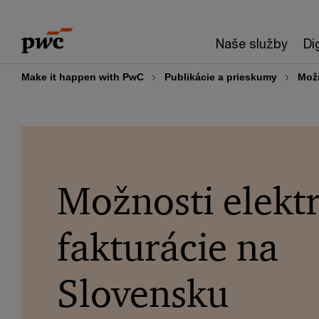
Skip
Skip
to
to
Naše služby
Di
content
footer
Make it happen with PwC
Publikácie a prieskumy
Možn
Možnosti elekt
fakturácie na
Slovensku