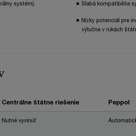
rálny systém).
Slabá kompatibilita s
Nízky potenciál pre i
výlučne v rukách štát
v
Centrálne štátne riešenie
Peppol
Nutné vyvinúť
Automatic