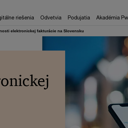
gitálne riešenia
Odvetvia
Podujatia
Akadémia P
osti elektronickej fakturácie na Slovensku
ronickej