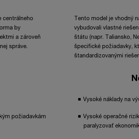
e centrálneho
Tento model je vhodný naj
tforma by
vybudovali vlastné riešen
ektmi a zároveň
štátu (napr. Taliansko, 
nej správe.
špecifické požiadavky, kt
štandardizovanými riešen
N
Vysoké náklady na vý
ickým požiadavkám
Vysoké operačné rizi
paralyzovať ekonomik