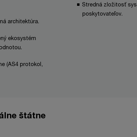
Stredná zložitosť sy
poskytovateľov.
ná architektúra.
rený ekosystém
hodnotou.
e (AS4 protokol,
álne štátne