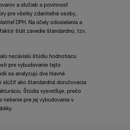
varov a služieb a povinnosť
túry pre všetky zdaniteľné osoby,
atiteľ DPH. Na účely odosielania a
 faktúr štát zavedie štandardnú, tzv.
lo nezávislú štúdiu hodnotiacu
sti pre vybudovanie tejto
dii sa analyzujú dve hlavné
li slúžiť ako štandardná doručovacia
akturáciu. Štúdia vysvetľuje, prečo
 riešenie pre jej vybudovanie v
bliky.