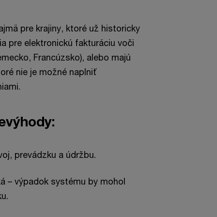
mä pre krajiny, ktoré už historicky
ia pre elektronickú fakturáciu voči
Nemecko, Francúzsko), alebo majú
oré nie je možné naplniť
iami.
evýhody:
voj, prevádzku a údržbu.
ká – výpadok systému by mohol
u.