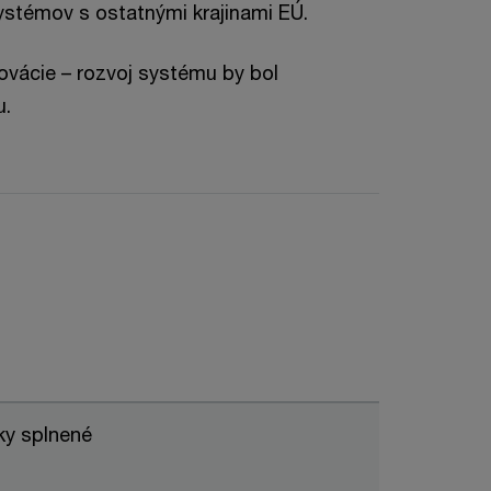
ystémov s ostatnými krajinami EÚ.
novácie – rozvoj systému by bol
u.
ky splnené