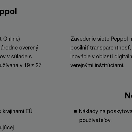
eppol
 Online)
Zavedenie siete Peppol n
národne overený
posilniť transparentnosť
v v súlade s
inovácie v oblasti digitá
užívaná v 19 z 27
verejnými inštitúciami.
N
 krajinami EÚ.
Náklady na poskytova
používateľov.
ujúcej