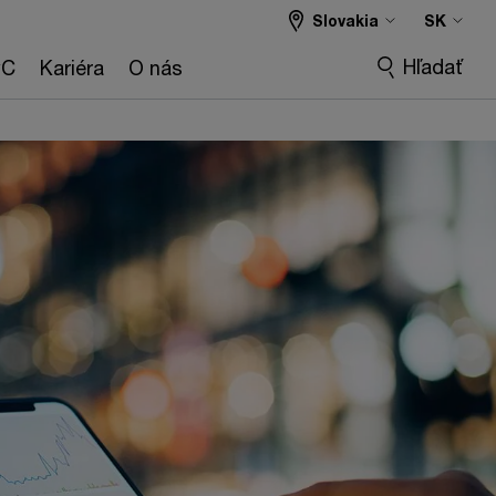
Slovakia
SK
Hľadať
wC
Kariéra
O nás