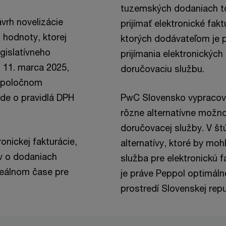
tuzemských dodaniach to
ávrh novelizácie
prijímať elektronické fak
j hodnoty, ktorej
ktorých dodávateľom je pl
gislatívneho
prijímania elektronických
 11. marca 2025,
doručovaciu službu.
 spoločnom
ide o pravidlá DPH
PwC Slovensko vypracova
rôzne alternatívne možno
doručovacej služby. V štú
onickej fakturácie,
alternatívy, ktoré by moh
v o dodaniach
služba pre elektronickú f
 reálnom čase pre
je práve Peppol optimálne
prostredí Slovenskej repu