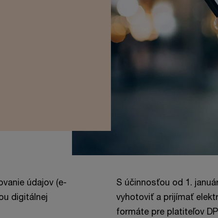
ovanie údajov (e-
S účinnosťou od 1. janu
u digitálnej
vyhotoviť a prijímať ele
formáte pre platiteľov D