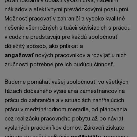
nákladov a efektívnymi prevádzkovými postupmi.
Možnosť pracovať v zahraničí a vysoko kvalitné
riešenie všemožných situácií súvisiacich s prácou
v cudzine predstavujú pre každú spoločnosť
dôležitý spôsob, ako prilákať a
angažovať
nových pracovníkov a rozvíjať u nich
zručnosti potrebné pre ich budúcu činnosť.
Budeme pomáhať vašej spoločnosti vo všetkých
fázach dočasného vysielania zamestnancov na
prácu do zahraničia a v situáciách zahŕňajúcich
prácu v medzinárodnom meradle, od plánovania
cez realizáciu pracovného pobytu až po návrat
vyslaných pracovníkov domov. Zároveň získate
prístup do našej aplikácie
myMobility
, pomocou