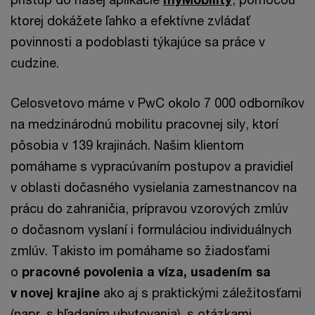
ktorej dokážete ľahko a efektívne zvládať
povinnosti a podoblasti týkajúce sa práce v
cudzine.
Celosvetovo máme v PwC okolo 7 000 odborníkov
na medzinárodnú mobilitu pracovnej sily, ktorí
pôsobia v 139 krajinách. Našim klientom
pomáhame s vypracúvaním postupov a pravidiel
v oblasti dočasného vysielania zamestnancov na
prácu do zahraničia, prípravou vzorových zmlúv
o dočasnom vyslaní i formuláciou individuálnych
zmlúv. Takisto im pomáhame so žiadosťami
o
pracovné povolenia a víza, usadením sa
v novej krajine
ako aj s praktickými záležitosťami
(napr. s hľadaním ubytovania), s otázkami