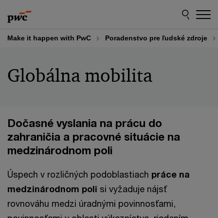
Skip
Skip
to
to
content
footer
Make it happen with PwC
Poradenstvo pre ľudské zdroje
Globálna mobilita
Dočasné vyslania na prácu do
zahraničia a pracovné situácie na
medzinárodnom poli
Úspech v rozličných podoblastiach
práce na
medzinárodnom poli
si vyžaduje nájsť
rovnováhu medzi úradnými povinnosťami,
povinnosťami v oblasti výkazníctva, riadením