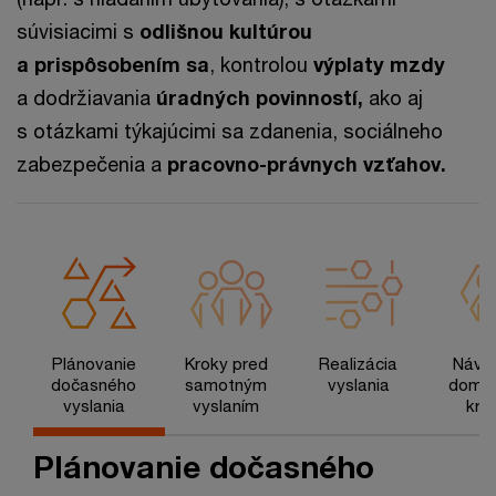
súvisiacimi s
odlišnou kultúrou
a prispôsobením sa
, kontrolou
výplaty mzdy
a dodržiavania
úradných povinností,
ako aj
s otázkami týkajúcimi sa zdanenia, sociálneho
zabezpečenia a
pracovno-právnych vzťahov.
Plánovanie
Kroky pred
Realizácia
Návra
dočasného
samotným
vyslania
domov
vyslania
vyslaním
kraj
Plánovanie dočasného