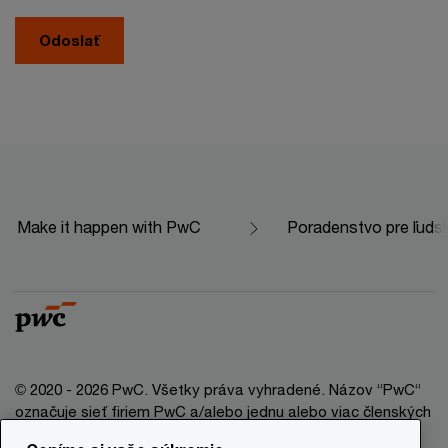
Odoslať
Make it happen with PwC
Poradenstvo pre ľuds
© 2020 - 2026 PwC. Všetky práva vyhradené. Názov “PwC“
označuje sieť firiem PwC a/alebo jednu alebo viac členských
firiem, ktoré sú samostatným právnym subjektom. Bližšie