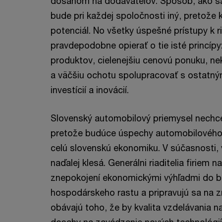
dosahom na dodávateľov. Spôsob, ako sa 
bude pri každej spoločnosti iný, pretože 
potenciál. No všetky úspešné prístupy k r
pravdepodobne opierať o tie isté princípy:
produktov, cielenejšiu cenovú ponuku, ne
a väčšiu ochotu spolupracovať s ostatným
investícií a inovácií.
Slovenský automobilový priemysel nechc
pretože budúce úspechy automobilového s
celú slovenskú ekonomiku. V súčasnosti,
naďalej klesá. Generálni riaditelia firiem
znepokojení ekonomickými výhľadmi do b
hospodárskeho rastu a pripravujú sa na 
obávajú toho, že by kvalita vzdelávania 