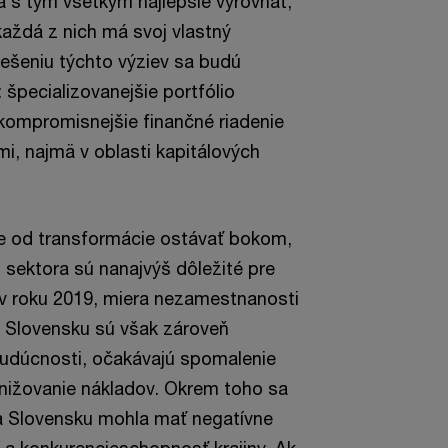
s tým všetkým najlepšie vyrovnať,
každá z nich má svoj vlastný
iešeniu týchto výziev sa budú
 špecializovanejšie portfólio
kompromisnejšie finančné riadenie
i, najmä v oblasti kapitálových
e od transformácie ostávať bokom,
ektora sú nanajvýš dôležité pre
 v roku 2019, miera nezamestnanosti
 na Slovensku sú však zároveň
udúcnosti, očakávajú spomalenie
znižovanie nákladov. Okrem toho sa
na Slovensku mohla mať negatívne