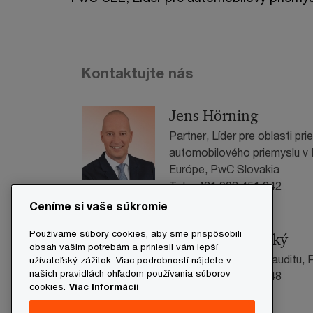
Kontaktujte nás
Jens Hörning
Partner, Líder pre oblasti pr
automobilového priemyslu v 
Európe, PwC Slovakia
Tel: +421 903 451 242
Ceníme si vaše súkromie
E-mail
Používame súbory cookies, aby sme prispôsobili
Marián Vrchovský
obsah vašim potrebám a priniesli vám lepší
Direktor na oddelení auditu,
užívateľský zážitok. Viac podrobností nájdete v
našich pravidlách ohľadom používania súborov
Tel: +421 911 357 148
cookies.
Viac Informácií
E-mail