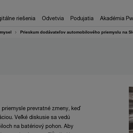
gitálne riešenia
Odvetvia
Podujatia
Akadémia P
emysel
Prieskum dodávateľov automobilového priemyslu na S
 priemysle prevratné zmeny, keď
iou. Veľké diskusie sa vedú
biloch na batériový pohon. Aby