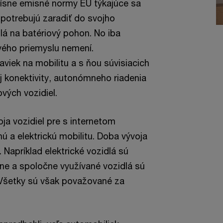
rísne emisné normy EÚ týkajúce sa
, potrebujú zaradiť do svojho
lá na batériový pohon. No iba
vého priemyslu nemení.
viek na mobilitu a s ňou súvisiacich
 aj konektivity, autonómneho riadenia
ých vozidiel.
oja vozidiel pre s internetom
 a elektrickú mobilitu. Doba vývoja
. Napríklad elektrické vozidlá sú
ne a spoločne využívané vozidlá sú
 Všetky sú však považované za