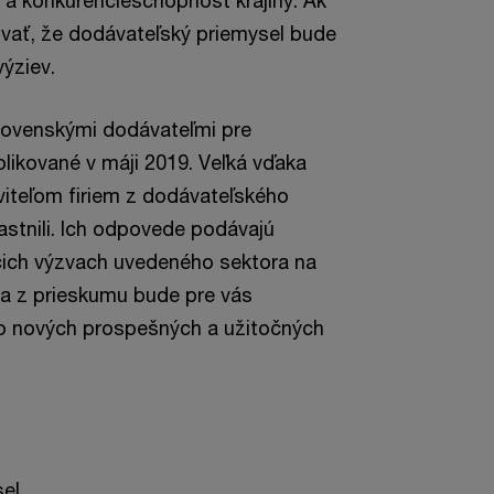
 a konkurencieschopnosť krajiny. Ak
vať, že dodávateľský priemysel bude
výziev.
lovenskými dodávateľmi pre
likované v máji 2019. Veľká vďaka
iteľom firiem z dodávateľského
astnili. Ich odpovede podávajú
ich výzvach uvedeného sektora na
va z prieskumu bude pre vás
ho nových prospešných a užitočných
sel