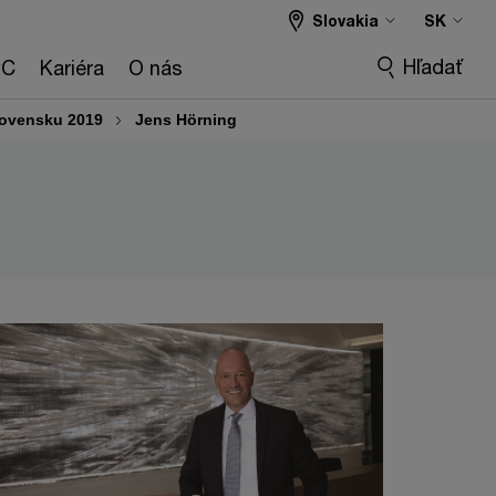
Slovakia
SK
Hľadať
wC
Kariéra
O nás
lovensku 2019
Jens Hörning