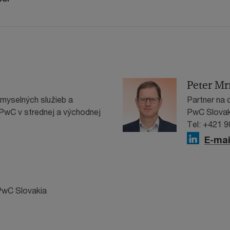
Peter M
iemyselných služieb a
Partner na o
PwC v strednej a východnej
PwC Slovak
Tel: +421 
E-mai
 PwC Slovakia