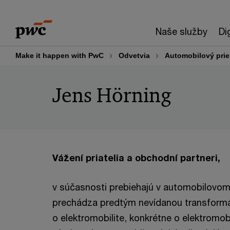
Skip
Skip
to
to
Naše služby
Di
content
footer
Make it happen with PwC
Odvetvia
Automobilový pri
Jens Hörning
Vážení priatelia a obchodní partneri,
v súčasnosti prebiehajú v automobilovom
prechádza predtým nevídanou transformác
o elektromobilite, konkrétne o elektromo