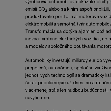
výrobcovia automobilov dokázali splniť p
emisií CO
alebo sa k nim aspoň priblížili
2
produktového portfólia aj motorové vozid
elektromobilita samotná tvár automobilo
Transformácia sa dotýka aj zmien požiada
inovácií vrátane elektrických vozidiel, no
a modelov spoločného používania motorov
Automobilky investujú miliardy eur do výv
prepojenú, autonómnu, spoločne využívanú
jednotlivých technológií sa dramaticky líši
čoraz populárnejšie už dnes, no autonóm
viac-menej stále len hudbou budúcnosti.
nevyhnutné.