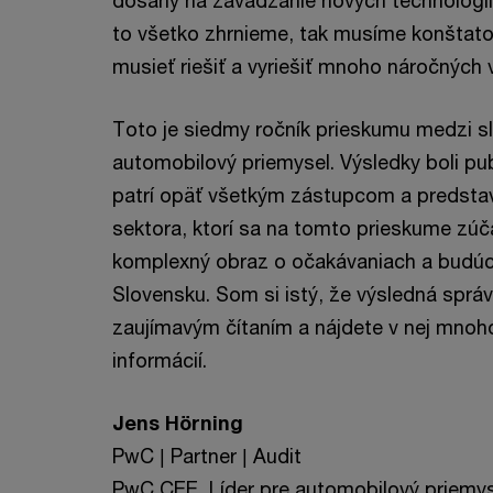
dosahy na zavádzanie nových technológií
to všetko zhrnieme, tak musíme konštato
musieť riešiť a vyriešiť mnoho náročných 
Toto je siedmy ročník prieskumu medzi s
automobilový priemysel. Výsledky boli pub
patrí opäť všetkým zástupcom a predstav
sektora, ktorí sa na tomto prieskume zúč
komplexný obraz o očakávaniach a budúc
Slovensku. Som si istý, že výsledná sprá
zaujímavým čítaním a nájdete v nej mno
informácií.
Jens Hörning
PwC | Partner | Audit
PwC CEE, Líder pre automobilový priemy