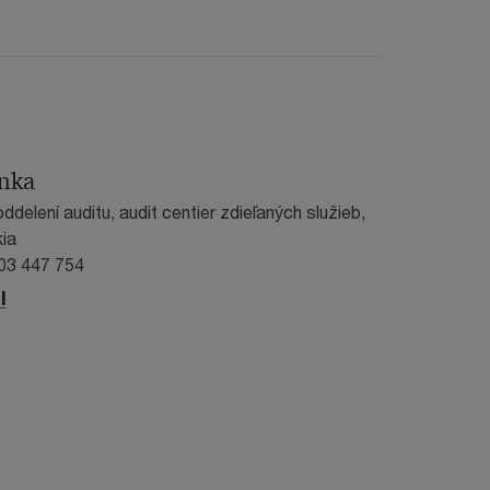
rnka
ddelení auditu, audit centier zdieľaných služieb,
ia
903 447 754
l