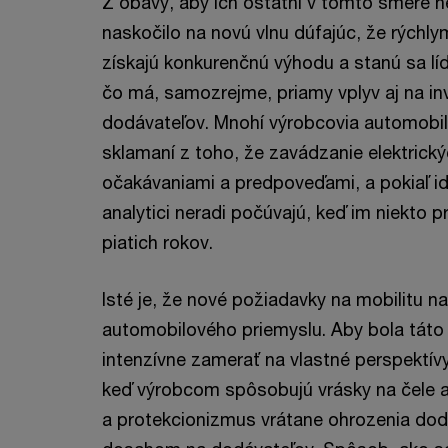
Z obavy, aby ich ostatní v tomto smere n
naskočilo na novú vlnu dúfajúc, že rýchl
získajú konkurenčnú výhodu a stanú sa l
čo má, samozrejme, priamy vplyv aj na in
dodávateľov. Mnohí výrobcovia automobilo
sklamaní z toho, že zavádzanie elektrick
očakávaniami a predpoveďami, a pokiaľ id
analytici neradi počúvajú, keď im niekto
piatich rokov.
Isté je, že nové požiadavky na mobilitu
automobilového priemyslu. Aby bola táto
intenzívne zamerať na vlastné perspektívy
keď výrobcom spôsobujú vrásky na čele aj 
a protekcionizmus vrátane ohrozenia do