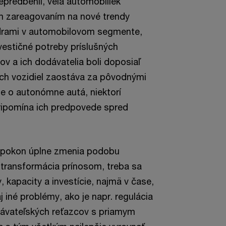
epredbehli, veľa automobiliek
ym zareagovaním na nové trendy
ídrami v automobilovom segmente,
vestičné potreby príslušných
v a ich dodávatelia boli doposiaľ
ých vozidiel zaostáva za pôvodnými
e o autonómne autá, niektorí
 pripomína ich predpovede spred
 napokon úplne zmenia podobu
 transformácia prínosom, treba sa
, kapacity a investície, najmä v čase,
iné problémy, ako je napr. regulácia
dávateľských reťazcov s priamym