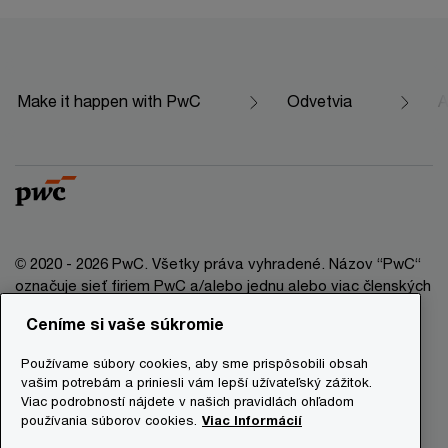
Make it happen with PwC
Odvetvia
A
© 2020 - 2026 PwC. Všetky práva vyhradené. Názov “PwC“
označuje sieť firiem PwC a/alebo jednu alebo viac členských
firiem, ktoré sú samostatným právnym subjektom. Bližšie
Ceníme si vaše súkromie
informácie nájdete na stránke www.pwc.com/structure.
Používame súbory cookies, aby sme prispôsobili obsah
Právna doložka
vašim potrebám a priniesli vám lepší užívateľský zážitok.
Viac podrobností nájdete v našich pravidlách ohľadom
Ochrana osobných údajov
používania súborov cookies.
Viac Informácií
Informácie o cookies