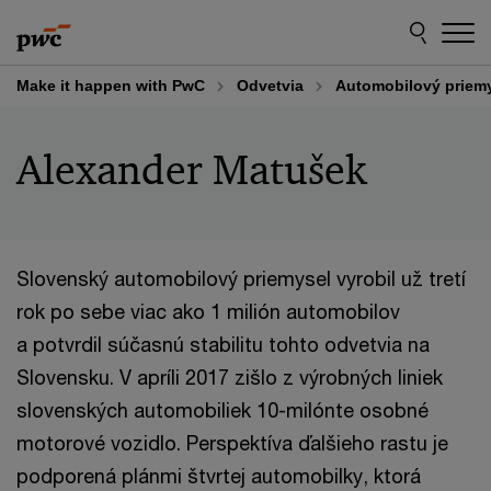
Skip
Skip
to
to
content
footer
Make it happen with PwC
Odvetvia
Automobilový priem
Alexander Matušek
Slovenský automobilový priemysel vyrobil už tretí
rok po sebe viac ako 1 milión automobilov
a potvrdil súčasnú stabilitu tohto odvetvia na
Slovensku. V apríli 2017 zišlo z výrobných liniek
slovenských automobiliek 10-milónte osobné
motorové vozidlo. Perspektíva ďalšieho rastu je
podporená plánmi štvrtej automobilky, ktorá