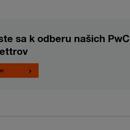
áste sa k odberu našich PwC
ettrov
er