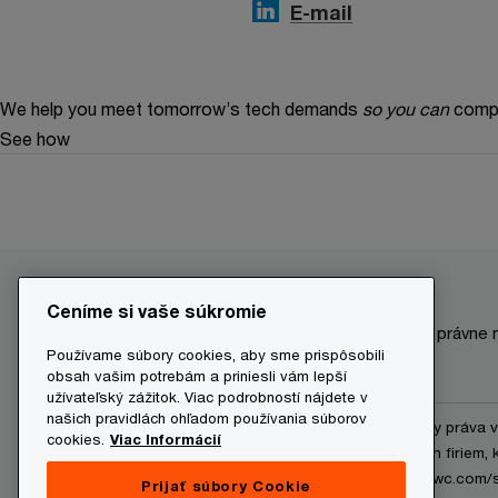
E-mail
We help you meet tomorrow’s tech demands
so you can
compe
See how
Ceníme si vaše súkromie
Make it happen with PwC
Daňové a právne 
Používame súbory cookies, aby sme prispôsobili
obsah vašim potrebám a priniesli vám lepší
užívateľský zážitok. Viac podrobností nájdete v
našich pravidlách ohľadom používania súborov
© 2020 - 2026 PwC. Všetky práva 
cookies.
Viac Informácií
jednu alebo viac členských firiem,
nájdete na stránke www.pwc.com/s
Prijať súbory Cookie