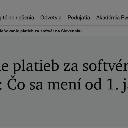
gitálne riešenia
Odvetvia
Podujatia
Akadémia P
daňovanie platieb za softvér na Slovensku
 platieb za softvé
 Čo sa mení od 1. 