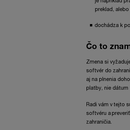
je napríklad p
preklad, alebo
dochádza k po
Čo to znam
Zmena si vyžaduje
softvér do zahrani
aj na plnenia doh
platby, nie dátum
Radi vám v tejto 
softvéru a preveri
zahraničia.