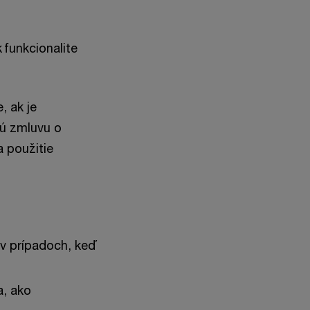
 funkcionalite
, ak je
nú zmluvu o
 použitie
 v prípadoch, keď
a, ako