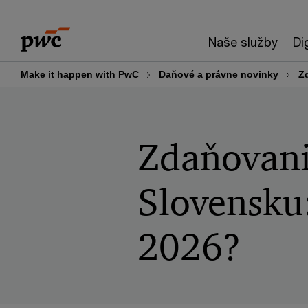
Skip
Skip
to
to
Naše služby
Di
content
footer
Make it happen with PwC
Daňové a právne novinky
Z
Zdaňovanie
Slovensku:
2026?