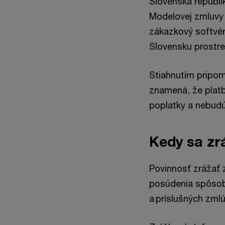
Slovenská republi
Modelovej zmluvy 
zákazkový softvér
Slovensku prostr
Stiahnutím pripom
znamená, že platb
poplatky a nebud
Kedy sa zr
Povinnosť zrážať 
posúdenia spôsobu
a príslušných zml