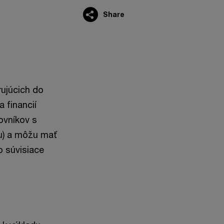
Share
ujúcich do
 financií
ovníkov s
u) a môžu mať
o súvisiace