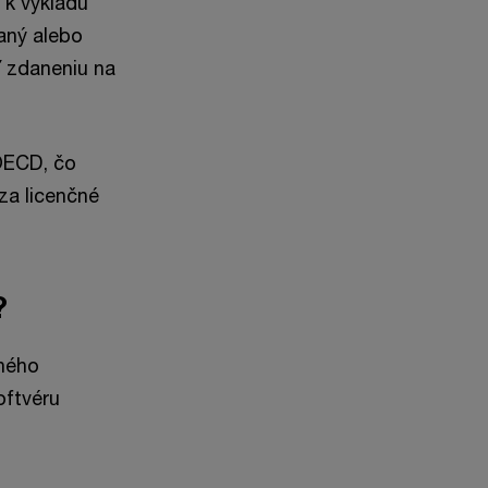
 k výkladu
aný alebo
ť zdaneniu na
OECD, čo
za licenčné
?
xného
oftvéru