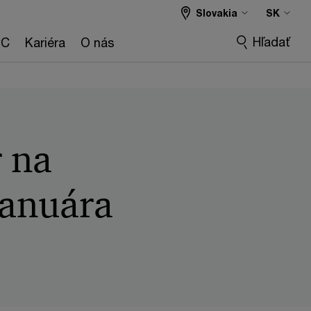
Slovakia
SK
Hľadať
wC
Kariéra
O nás
r na
januára