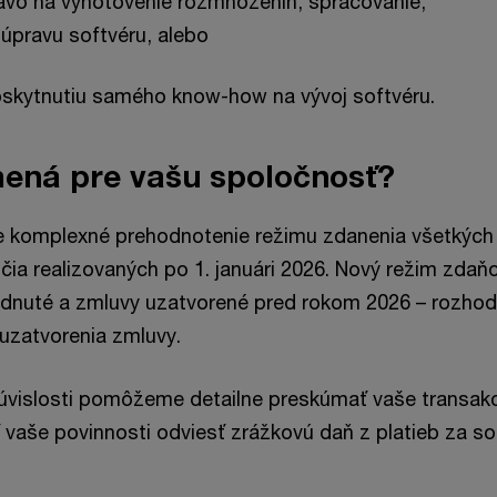
rávo na vyhotovenie rozmnoženín, spracovanie,
 úpravu softvéru, alebo
skytnutiu samého know-how na vývoj softvéru.
ená pre vašu spoločnosť?
 komplexné prehodnotenie režimu zdanenia všetkých 
čia realizovaných po 1. januári 2026. Nový režim zdaňo
odnuté a zmluvy uzatvorené pred rokom 2026 – rozhod
 uzatvorenia zmluvy.
súvislosti pomôžeme detailne preskúmať vaše transakc
ť vaše povinnosti odviesť zrážkovú daň z platieb za so