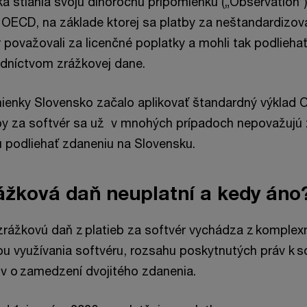
ka stiahla svoju dlhoročnú pripomienku („Observation“)
OECD, na základe ktorej sa platby za neštandardizov
 považovali za licenčné poplatky a mohli tak podlieha
edníctvom zrážkovej dane.
ienky Slovensko začalo aplikovať štandardný výklad 
y za softvér sa už v mnohých prípadoch nepovažujú 
ú podliehať zdaneniu na Slovensku.
ážková daň neuplatní a kedy áno
zrážkovú daň z platieb za softvér vychádza z komple
 využívania softvéru, rozsahu poskytnutých práv k s
úv o zamedzení dvojitého zdanenia.