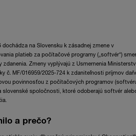
26 dochádza na Slovensku k zásadnej zmene v
nia platieb za počítačové programy („softvér“) smer
ly zdanenia. Zmeny vyplývajú z Usmernenia Ministerstva
iky č. MF/016959/2025-724 k zdaniteľnosti príjmov daň
ou povinnosťou z počítačových programov (softvér
 slovenské spoločnosti, ktoré odoberajú softvér aleb
čia.
ilo a prečo?