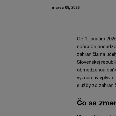
marec 09, 2026
Od 1. januára 20
spôsobe posudzova
zahraničia na úče
Slovenskej republ
obmedzenou daňov
významný vplyv na
služby zo zahrani
Čo sa zmen