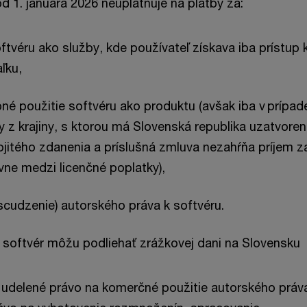
d 1. januára 2026 neuplatňuje na platby za:
ftvéru ako služby, kde používateľ získava iba prístup k
aľku,
né použitie softvéru ako produktu (avšak iba v prípade
y z krajiny, s ktorou má Slovenská republika uzatvore
itého zdanenia a príslušná zmluva nezahŕňa príjem za
vne medzi licenčné poplatky),
scudzenie) autorského práva k softvéru.
 softvér môžu podliehať zrážkovej dani na Slovensku
 udelené právo na komerčné použitie autorského práv