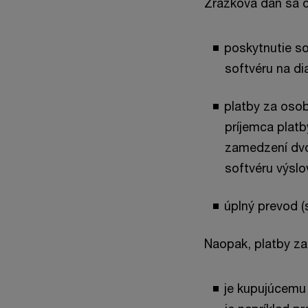
Zrážková daň sa o
poskytnutie so
softvéru na di
platby za osob
príjemca platb
zamedzení dvoj
softvéru výslo
úplný prevod (
Naopak, platby za
je kupujúcemu