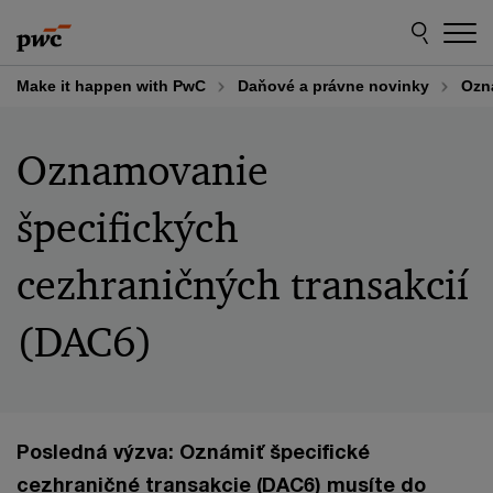
Skip
Skip
to
to
content
footer
Make it happen with PwC
Daňové a právne novinky
Ozn
Oznamovanie
špecifických
cezhraničných transakcií
(DAC6)
Posledná výzva: Oznámiť špecifické
cezhraničné transakcie (DAC6) musíte do