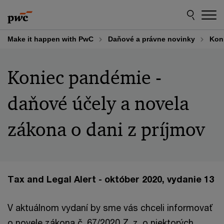
Skip
Skip
to
to
content
footer
Make it happen with PwC
Daňové a právne novinky
Koni
Koniec pandémie -
daňové účely a novela
zákona o dani z príjmov
Tax and Legal Alert - október 2020, vydanie 13
V aktuálnom vydaní by sme vás chceli informovať
o novele zákona č. 67/2020 Z. z. o niektorých