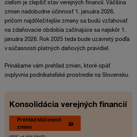
cieľom je zlepšiť stav verejných financií. Väčšina
zmien nadobudne účinnosť 1. januára 2026,
pričom najdôležitejšie zmeny sa budú vzťahovať
na zdaňovacie obdobia začínajúce sa najskôr 1.
januára 2026. Rok 2025 teda bude uzavretý podľa
v súčasnosti platných daňových pravidiel.
Prinášame vám prehľad zmien, ktoré opäť
ovplyvnia podnikateľské prostredie na Slovensku.
Konsolidácia verejných financií​
Prehľad kľúčových
zmien