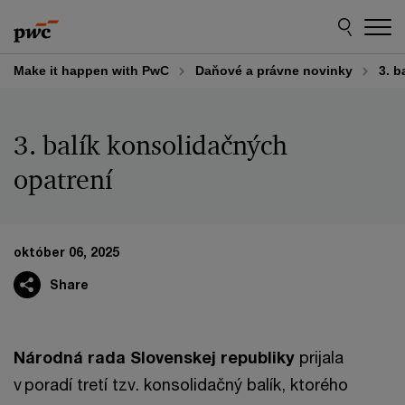
Skip
Skip
to
to
content
footer
Make it happen with PwC
Daňové a právne novinky
3. b
3. balík konsolidačných
opatrení
október 06, 2025
Share
Národná rada Slovenskej republiky
prijala
v poradí tretí tzv. konsolidačný balík, ktorého