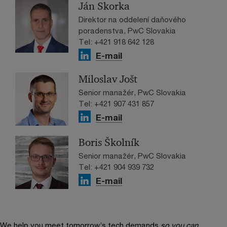
Ján Skorka
Direktor na oddelení daňového
poradenstva, PwC Slovakia
Tel: +421 918 642 128
E-mail
Miloslav Jošt
Senior manažér, PwC Slovakia
Tel: +421 907 431 857
E-mail
Boris Školník
Senior manažér, PwC Slovakia
Tel: +421 904 939 732
E-mail
We help you meet tomorrow’s tech demands
so you can