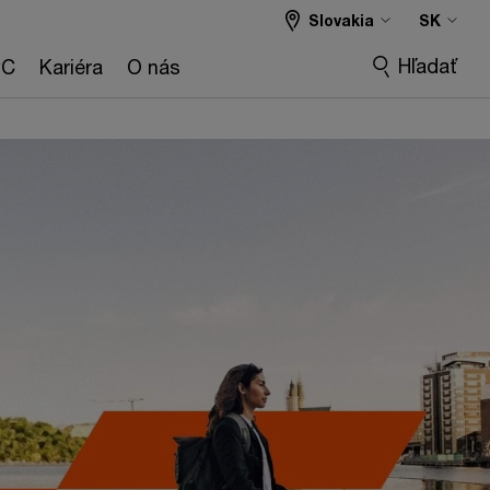
Slovakia
SK
Hľadať
wC
Kariéra
O nás