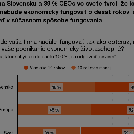
a Slovensku a 39 % CEOs vo svete tvrdí, že i
 nebude ekonomicky fungovať o desať rokov, 
ať v súčasnom spôsobe fungovania.
aša firma naďalej fungovať tak ako doteraz, ako dlho bude po
ude vaša firma naďalej fungovať tak ako doteraz,
 vaše podnikanie ekonomicky životaschopné?
 series.
, ktoré chýbajú do súčtu 100 %, sú odpoveď „neviem“
 ktoré chýbajú do súčtu 100 %, sú odpoveď „neviem“
s displaying categories.
Viac ako 10 rokov
10 rokov a menej
s displaying values. Range: 0 to 100.
vensko
46 %
46 %
4
4
Európa
45 %
45 %
52
52
Svet
39 %
39 %
59 %
59 %