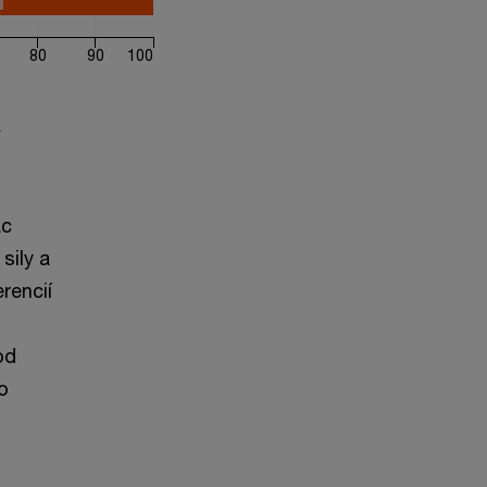
80
90
100
ac
sily a
rencií
od
o