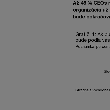
Až 46 % CEOs n
organizácia už
bude pokračov
Graf č. 1: Ak bude v
Graf č. 1: Ak b
bude podľa vás
Bar chart with 2 data
Poznámka: percentá
Poznámka: percentá,
The chart has 1 X axi
The chart has 1 Y axi
Slo
Stredná a východná 