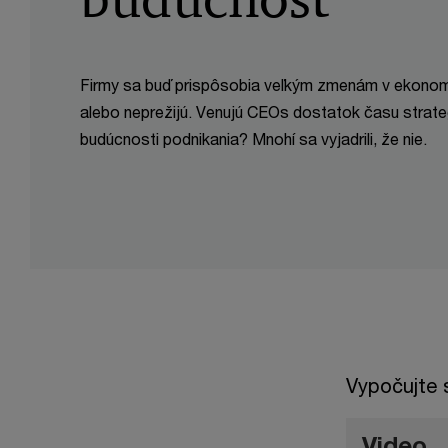
Firmy sa buď prispôsobia veľkým zmenám v ekonomi
alebo neprežijú. Venujú CEOs dostatok času stra
budúcnosti podnikania? Mnohí sa vyjadrili, že nie.
Vypočujte s
Video