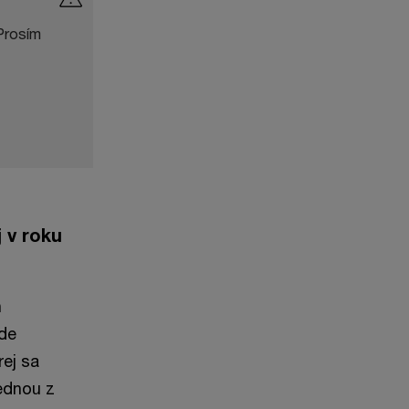
Prosím
 v roku
h
de
ej sa
jednou z