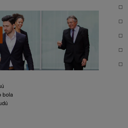
sú
o bola
budú