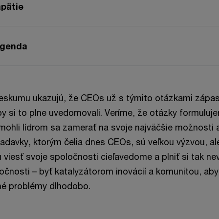
pätie
agenda
ieskumu ukazujú, že CEOs už s týmito otázkami zápas
y si to plne uvedomovali. Veríme, že otázky formuluj
ohli lídrom sa zamerať na svoje najväčšie možnosti 
adavky, ktorým čelia dnes CEOs, sú veľkou výzvou, ale
u viesť svoje spoločnosti cieľavedome a plniť si tak n
očnosti – byť katalyzátorom inovácií a komunitou, aby
žné problémy dlhodobo.