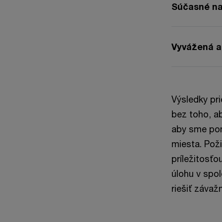
Súčasné na
Vyvážená 
Výsledky pr
bez toho, ab
aby sme pom
miesta. Poži
príležitosťo
úlohu v spol
riešiť záva