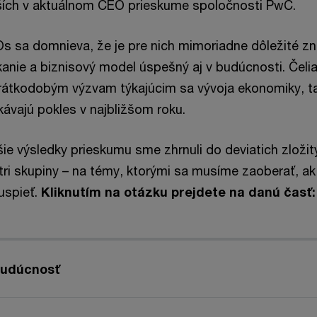
jších v aktuálnom CEO prieskume spoločnosti PwC.
s sa domnieva, že je pre nich mimoriadne dôležité zn
anie a biznisový model úspešný aj v budúcnosti. Čelia
átkodobým výzvam týkajúcim sa vývoja ekonomiky, ta
kávajú pokles v najbližšom roku.
šie výsledky prieskumu sme zhrnuli do deviatich zloži
 tri skupiny – na témy, ktorými sa musíme zaoberať, a
uspieť.
Kliknutím na otázku prejdete na danú časť:
budúcnosť