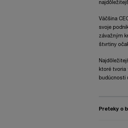
najdôležite
Väčšina CEO
svoje podnik
závažným kr
štvrtiny oča
Najdôležitej
ktoré tvoria
budúcnosti 
Preteky o 