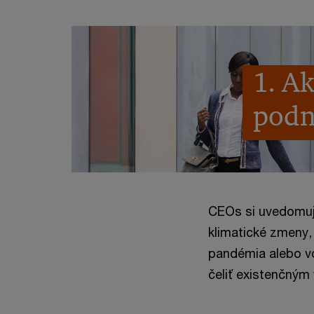
1. A
podn
CEOs si uvedomujú
klimatické zmeny, 
pandémia alebo voj
čeliť existenčným