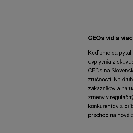
End of interactive cha
CEOs vidia viac
Keď sme sa pýtali
ovplyvnia ziskovos
CEOs na Slovensku
zručností. Na dru
zákazníkov a naruš
zmeny v regulačný
konkurentov z prí
prechod na nové z