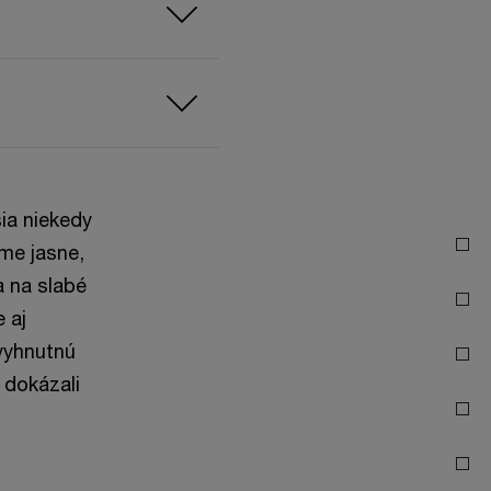
ia niekedy
eme jasne,
a na slabé
 aj
evyhnutnú
 dokázali