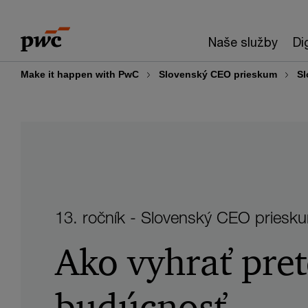
Skip
Skip
to
to
Naše služby
Di
content
footer
Make it happen with PwC
Slovenský CEO prieskum
Sl
13. ročník - Slovenský CEO priesk
Ako vyhrať pret
budúcnosť