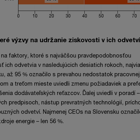
0
10
20
30
40
50
60
70
rt.
eré výzvy na udržanie ziskovosti v ich odvetví
 na faktory, ktoré s najväčšou pravdepodobnosťou
ť ich odvetvia v nasledujúcich desiatich rokoch, najvi
, až 95 % označilo s prevahou nedostatok pracovnej 
hom a treťom mieste uviedli zmenu požiadaviek a prefe
enia dodávateľských reťazcov. Ďalej uviedli v poradí –
ch predpisoch, nástup prevratných technológií, prích
buzných odvetví. Najmenej CEOs na Slovensku označil
droje energie – len 56 %.