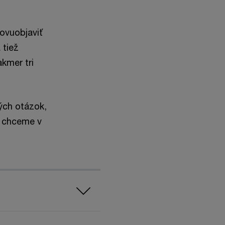
ovuobjaviť
 tiež
kmer tri
tých otázok,
k chceme v