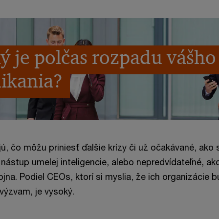
ký je polčas rozpadu vášho
ikania?
, čo môžu priniesť ďalšie krízy či už očakávané, ako 
nástup umelej inteligencie, alebo nepredvídateľné, ak
na. Podiel CEOs, ktorí si myslia, že ich organizácie 
 výzvam, je vysoký.