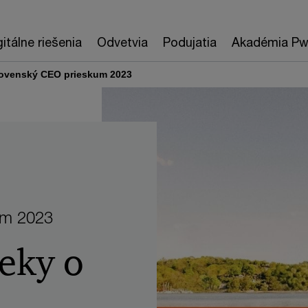
gitálne riešenia
Odvetvia
Podujatia
Akadémia P
ovenský CEO prieskum 2023
um 2023
eky o