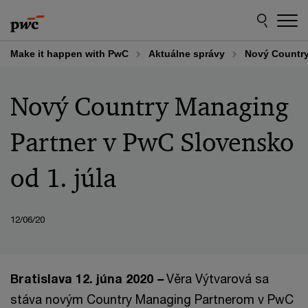
Skip
Skip
to
to
content
footer
Make it happen with PwC
Aktuálne správy
Nový Country
Nový Country Managing
Partner v PwC Slovensko
od 1. júla
12/06/20
Bratislava 12. júna 2020
–
Věra Výtvarová sa
stáva novým Country Managing Partnerom v PwC