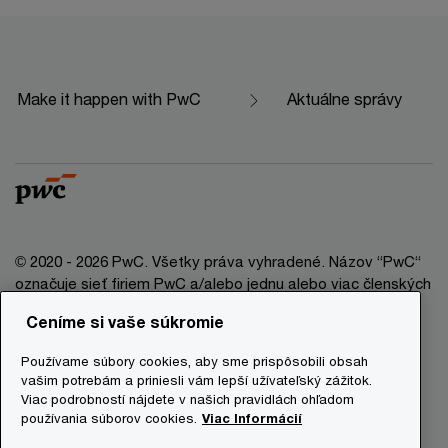
Make it happen with PwC
Aktuálne správy
© 2020 - 2026 PwC. Všetky práva vyhradené. Názov “PwC“
označuje sieť firiem PwC a/alebo jednu alebo viac členských
firiem, ktoré sú samostatným právnym subjektom. Bližšie
Ceníme si vaše súkromie
informácie nájdete na stránke www.pwc.com/structure.
Používame súbory cookies, aby sme prispôsobili obsah
Právna doložka
vašim potrebám a priniesli vám lepší užívateľský zážitok.
Viac podrobností nájdete v našich pravidlách ohľadom
Ochrana osobných údajov
používania súborov cookies.
Viac Informácií
Informácie o cookies