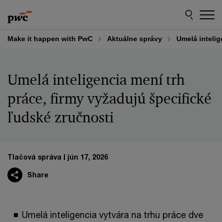
Skip
Skip
to
to
content
footer
Make it happen with PwC
Aktuálne správy
Umelá intelig
Umelá inteligencia mení trh
práce, firmy vyžadujú špecifické
ľudské zručnosti
Tlačová správa
jún 17, 2026
Share
Umelá inteligencia vytvára na trhu práce dve