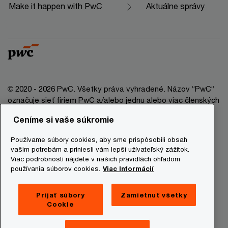
Make it happen with PwC
Aktuálne správy
© 2020 - 2026 PwC. Všetky práva vyhradené. Názov “PwC“
označuje sieť firiem PwC a/alebo jednu alebo viac členských
firiem, ktoré sú samostatným právnym subjektom. Bližšie
Ceníme si vaše súkromie
informácie nájdete na stránke www.pwc.com/structure.
Používame súbory cookies, aby sme prispôsobili obsah
Právna doložka
vašim potrebám a priniesli vám lepší užívateľský zážitok.
Viac podrobností nájdete v našich pravidlách ohľadom
Ochrana osobných údajov
používania súborov cookies.
Viac Informácií
Informácie o cookies
Prevádzkovatelia stránky
Prijať súbory
Zamietnuť všetky
Cookie
Mapa stránky
Newsletter