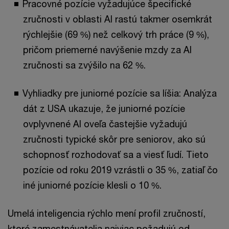
Pracovné pozície vyžadujúce špecifické
zručnosti v oblasti AI rastú takmer osemkrát
rýchlejšie (69 %) než celkový trh práce (9 %),
pričom priemerné navýšenie mzdy za AI
zručnosti sa zvýšilo na 62 %.
Vyhliadky pre juniorné pozície sa líšia: Analýza
dát z USA ukazuje, že juniorné pozície
ovplyvnené AI oveľa častejšie vyžadujú
zručnosti typické skôr pre seniorov, ako sú
schopnosť rozhodovať sa a viesť ľudí. Tieto
pozície od roku 2019 vzrástli o 35 %, zatiaľ čo
iné juniorné pozície klesli o 10 %.
Umelá inteligencia rýchlo mení profil zručností,
ktoré zamestnávatelia najviac požadujú od