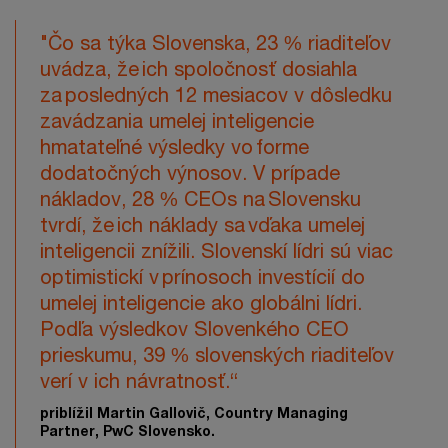
"Čo sa týka Slovenska, 23 % riaditeľov
uvádza, že ich spoločnosť dosiahla
za posledných 12 mesiacov v dôsledku
zavádzania umelej inteligencie
hmatateľné výsledky vo forme
dodatočných výnosov. V prípade
nákladov, 28 % CEOs na Slovensku
tvrdí, že ich náklady sa vďaka umelej
inteligencii znížili. Slovenskí lídri sú viac
optimistickí v prínosoch investícií do
umelej inteligencie ako globálni lídri.
Podľa výsledkov Slovenkého CEO
prieskumu, 39 % slovenských riaditeľov
verí v ich návratnosť.“
priblížil Martin Gallovič, Country Managing
Partner, PwC Slovensko.