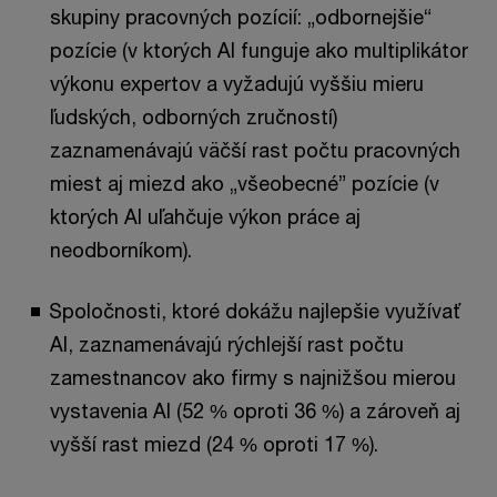
skupiny pracovných pozícií: „odbornejšie“
pozície (v ktorých AI funguje ako multiplikátor
výkonu expertov a vyžadujú vyššiu mieru
ľudských, odborných zručností)
zaznamenávajú väčší rast počtu pracovných
miest aj miezd ako „všeobecné” pozície (v
ktorých AI uľahčuje výkon práce aj
neodborníkom).
Spoločnosti, ktoré dokážu najlepšie využívať
AI, zaznamenávajú rýchlejší rast počtu
zamestnancov ako firmy s najnižšou mierou
vystavenia AI (52 % oproti 36 %) a zároveň aj
vyšší rast miezd (24 % oproti 17 %).