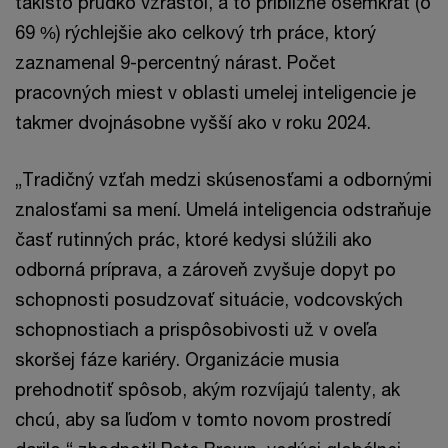
takisto prudko vzrástol, a to približne osemkrát (o
69 %) rýchlejšie ako celkový trh práce, ktorý
zaznamenal 9-percentný nárast. Počet
pracovných miest v oblasti umelej inteligencie je
takmer dvojnásobne vyšší ako v roku 2024.
„Tradičný vzťah medzi skúsenosťami a odbornými
znalosťami sa mení. Umelá inteligencia odstraňuje
časť rutinných prác, ktoré kedysi slúžili ako
odborná príprava, a zároveň zvyšuje dopyt po
schopnosti posudzovať situácie, vodcovských
schopnostiach a prispôsobivosti už v oveľa
skoršej fáze kariéry. Organizácie musia
prehodnotiť spôsob, akým rozvíjajú talenty, ak
chcú, aby sa ľuďom v tomto novom prostredí