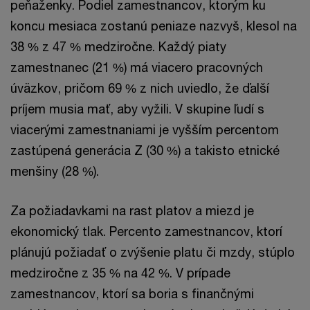
peňaženky. Podiel zamestnancov, ktorým ku
koncu mesiaca zostanú peniaze nazvyš, klesol na
38 % z 47 % medziročne. Každý piaty
zamestnanec (21 %) má viacero pracovných
úväzkov, pričom 69 % z nich uviedlo, že ďalší
príjem musia mať, aby vyžili. V skupine ľudí s
viacerými zamestnaniami je vyšším percentom
zastúpená generácia Z (30 %) a takisto etnické
menšiny (28 %).
Za požiadavkami na rast platov a miezd je
ekonomický tlak. Percento zamestnancov, ktorí
plánujú požiadať o zvýšenie platu či mzdy, stúplo
medziročne z 35 % na 42 %. V prípade
zamestnancov, ktorí sa boria s finančnými