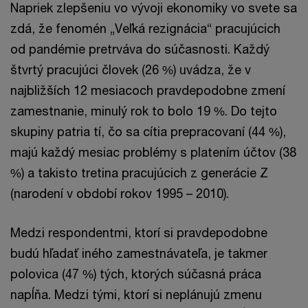
Napriek zlepšeniu vo vývoji ekonomiky vo svete sa
zdá, že fenomén „Veľká rezignácia“ pracujúcich
od pandémie pretrváva do súčasnosti. Každý
štvrtý pracujúci človek (26 %) uvádza, že v
najbližších 12 mesiacoch pravdepodobne zmení
zamestnanie, minulý rok to bolo 19 %. Do tejto
skupiny patria tí, čo sa cítia prepracovaní (44 %),
majú každý mesiac problémy s platením účtov (38
%) a takisto tretina pracujúcich z generácie Z
(narodení v období rokov 1995 – 2010).
Medzi respondentmi, ktorí si pravdepodobne
budú hľadať iného zamestnávateľa, je takmer
polovica (47 %) tých, ktorých súčasná práca
napĺňa. Medzi tými, ktorí si neplánujú zmenu