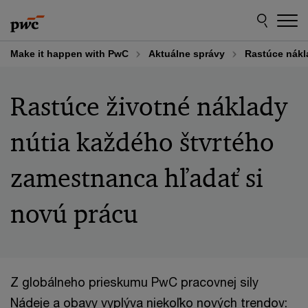
Skip
Skip
to
to
content
footer
Make it happen with PwC
Aktuálne správy
Rastúce nákl
Rastúce životné náklady
nútia každého štvrtého
zamestnanca hľadať si
novú prácu
Z globálneho prieskumu PwC pracovnej sily
Nádeje a obavy vyplýva niekoľko nových trendov: