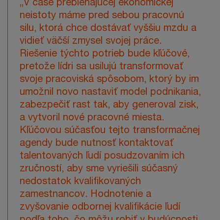
„V čase prebiehajúcej ekonomickej
neistoty máme pred sebou pracovnú
silu, ktorá chce dostávať vyššiu mzdu a
vidieť väčší zmysel svojej práce.
Riešenie týchto potrieb bude kľúčové,
pretože lídri sa usilujú transformovať
svoje pracoviská spôsobom, ktorý by im
umožnil novo nastaviť model podnikania,
zabezpečiť rast tak, aby generoval zisk,
a vytvoril nové pracovné miesta.
Kľúčovou súčasťou tejto transformačnej
agendy bude nutnosť kontaktovať
talentovaných ľudí posudzovaním ich
zručností, aby sme vyriešili súčasný
nedostatok kvalifikovaných
zamestnancov. Hodnotenie a
zvyšovanie odbornej kvalifikácie ľudí
podľa toho, čo môžu robiť v budúcnosti,