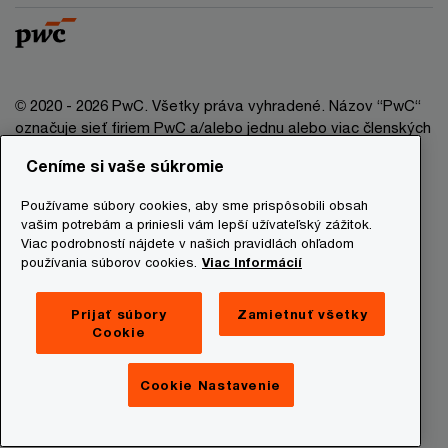
© 2020 - 2026 PwC. Všetky práva vyhradené. Názov “PwC“
označuje sieť firiem PwC a/alebo jednu alebo viac členských
firiem, ktoré sú samostatným právnym subjektom. Bližšie
Ceníme si vaše súkromie
informácie nájdete na stránke www.pwc.com/structure.
Používame súbory cookies, aby sme prispôsobili obsah
Právna doložka
vašim potrebám a priniesli vám lepší užívateľský zážitok.
Viac podrobností nájdete v našich pravidlách ohľadom
Ochrana osobných údajov
používania súborov cookies.
Viac Informácií
Informácie o cookies
Prevádzkovatelia stránky
Prijať súbory
Zamietnuť všetky
Cookie
Mapa stránky
Newsletter
Cookie Nastavenie
Digital Services Act Transparency