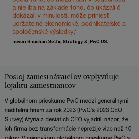
a nie iba na základe toho, čo ukázali či
dokázali v minulosti, môže priniesť
udržateľné ekonomické, podnikateľské a
spoločenské výsledky,“
hovorí Bhushan Sethi, Strategy &, PwC US.
Postoj zamestnávateľov ovplyvňuje
lojalitu zamestnancov
V globálnom prieskume PwC medzi generálnymi
riaditeľmi firiem za rok 2023 (PwC’s 2023 CEO
Survey) štyria z desiatich CEO vyjadrili názor, že
ich firma bez transformácie neprežije viac než 10
rokov. V najnovšom globálnom prieskume PwC s