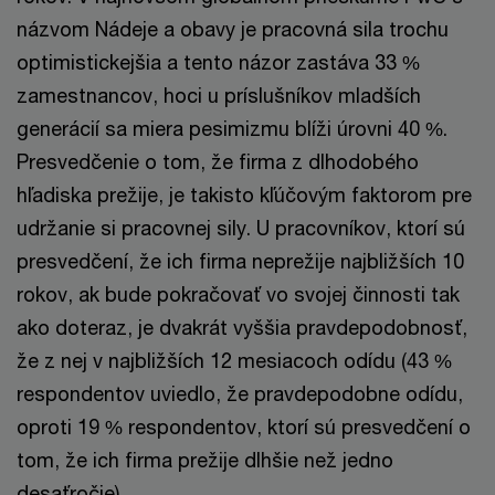
názvom Nádeje a obavy je pracovná sila trochu
optimistickejšia a tento názor zastáva 33 %
zamestnancov, hoci u príslušníkov mladších
generácií sa miera pesimizmu blíži úrovni 40 %.
Presvedčenie o tom, že firma z dlhodobého
hľadiska prežije, je takisto kľúčovým faktorom pre
udržanie si pracovnej sily. U pracovníkov, ktorí sú
presvedčení, že ich firma neprežije najbližších 10
rokov, ak bude pokračovať vo svojej činnosti tak
ako doteraz, je dvakrát vyššia pravdepodobnosť,
že z nej v najbližších 12 mesiacoch odídu (43 %
respondentov uviedlo, že pravdepodobne odídu,
oproti 19 % respondentov, ktorí sú presvedčení o
tom, že ich firma prežije dlhšie než jedno
desaťročie).