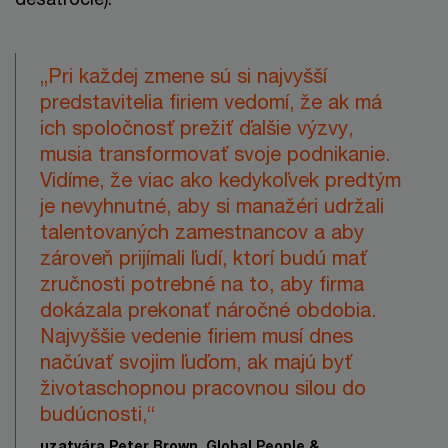
„Pri každej zmene sú si najvyšší
predstavitelia firiem vedomí, že ak má
ich spoločnosť prežiť ďalšie výzvy,
musia transformovať svoje podnikanie.
Vidíme, že viac ako kedykoľvek predtým
je nevyhnutné, aby si manažéri udržali
talentovaných zamestnancov a aby
zároveň prijímali ľudí, ktorí budú mať
zručnosti potrebné na to, aby firma
dokázala prekonať náročné obdobia.
Najvyššie vedenie firiem musí dnes
načúvať svojim ľuďom, ak majú byť
životaschopnou pracovnou silou do
budúcnosti,“
uzatvára Peter Brown, Global People &