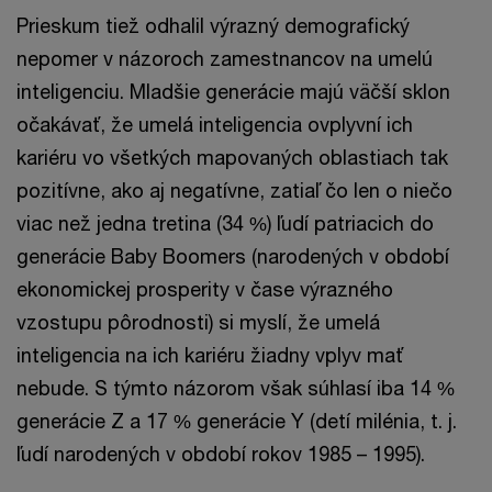
Prieskum tiež odhalil výrazný demografický
nepomer v názoroch zamestnancov na umelú
inteligenciu. Mladšie generácie majú väčší sklon
očakávať, že umelá inteligencia ovplyvní ich
kariéru vo všetkých mapovaných oblastiach tak
pozitívne, ako aj negatívne, zatiaľ čo len o niečo
viac než jedna tretina (34 %) ľudí patriacich do
generácie Baby Boomers (narodených v období
ekonomickej prosperity v čase výrazného
vzostupu pôrodnosti) si myslí, že umelá
inteligencia na ich kariéru žiadny vplyv mať
nebude. S týmto názorom však súhlasí iba 14 %
generácie Z a 17 % generácie Y (detí milénia, t. j.
ľudí narodených v období rokov 1985 – 1995).