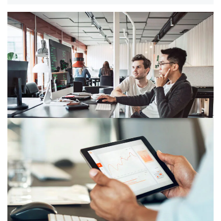
zamestnancov, technológií a procesov.
27/04/26
Kybernetické hrozby v pohybe
Situácia v oblasti kybernetických hrozieb sa výrazne
zmenila, pričom do popredia sa dostali útoky zamerané
na identitu, deepfakeové videá a phishingové podvody.