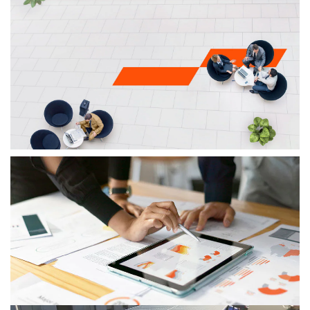
01/07/26
1. júla 2026 nastupuje do funkcie
nová generálna riaditeľka a
regionálne vedenie pre PwC CEE
Agnieszka Gajewska sa 1. júla 2026 ujíma funkcie CEO
PwC pre strednú a východnú Európu.