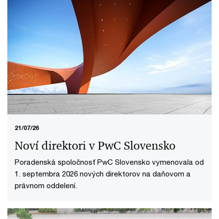
04/08/26
Športový trh môže rásť
Bratislava, 4. augusta 2026 - Športový trh v regióne
strednej a východnej Európy má všetky predpoklady na
dynamický rast, budú však potrebné zásadné
štrukturálne zmeny.
21/07/26
Noví direktori v PwC Slovensko
Poradenská spoločnosť PwC Slovensko vymenovala od
1. septembra 2026 nových direktorov na daňovom a
právnom oddelení.