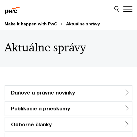
Skip
Skip
to
to
content
footer
Make it happen with PwC
Aktuálne správy
Aktuálne správy
Daňové a právne novinky
Publikácie a prieskumy
Odborné články