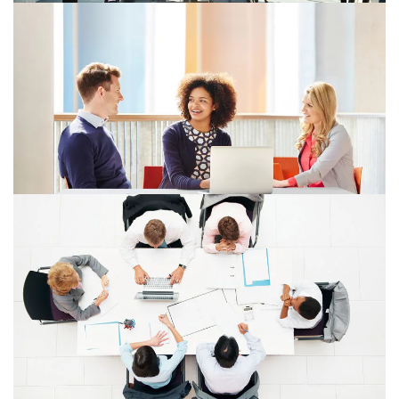
28/05/26
Investori považujú technologický
sektor za hlavný motor rastu
Investori jednoznačne považujú technologický sektor za
hlavný motor rastu, ukázal globálny prieskum PwC
21/05/26
5 mýtov o elektronických faktúrach
Od januára 2027 čaká slovenských podnikateľov, firmy
aj živnostníkov zásadná zmena, a to povinné zavedenie
elektronickej fakturácie.