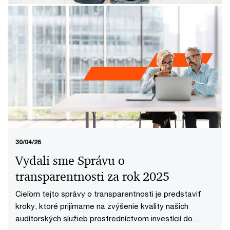
18/05/26
Elektronická fakturácia zjednoduší
podnikateľom spracovanie faktúr
BRATISLAVA, 15. mája 2026 – Daňové vykazovanie sa
stáva zložitejším a časovo náročnejším. Zhodli sa na
tom zúčastnení na podujatí PwC o transparentnej
budúcnosti daní Tax TRUSTparency Summit.
30/04/26
Vydali sme Správu o
transparentnosti za rok 2025
Cieľom tejto správy o transparentnosti je predstaviť
kroky, ktoré prijímame na zvýšenie kvality našich
audítorských služieb prostredníctvom investícií do