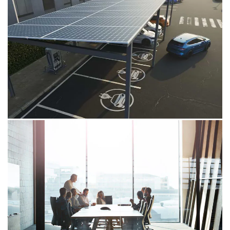
17/06/26
Umelá inteligencia mení trh práce
Umelá inteligencia rýchlo mení profil zručností, ktoré
zamestnávatelia najviac požadujú od zamestnancov.
03/06/26
Na znižovanie emisií sú odpoveďou
elektromobily
V dnešnej dobe patrí elektrifikácia cestnej dopravy
medzi najefektívnejšie riešenia vedúce k podstatnému
zníženiu emisií.