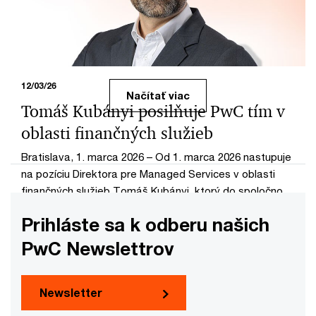
riaditeľov vo svete a 21 % na Slovensku očakáva, že
tržby ich spoločností v nasledujúcich 12 mesiacoch
porastú.
12/03/26
Načítať viac
Tomáš Kubányi posilňuje PwC tím v
oblasti finančných služieb
Bratislava, 1. marca 2026 – Od 1. marca 2026 nastupuje
na pozíciu Direktora pre Managed Services v oblasti
finančných služieb Tomáš Kubányi, ktorý do spoločnosti
prináša bohaté skúsenosti z medzinárodného aj
Prihláste sa k odberu našich
domáceho prostredia.
PwC Newslettrov
Newsletter