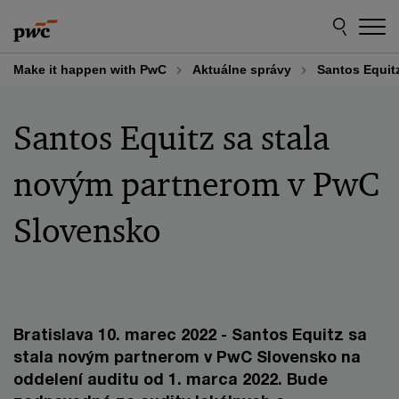
Skip
Skip
to
to
content
footer
Make it happen with PwC
Aktuálne správy
Santos Equit
Santos Equitz sa stala
novým partnerom v PwC
Slovensko
Bratislava 10. marec 2022 - Santos Equitz sa
stala novým partnerom v PwC Slovensko na
oddelení auditu od 1. marca 2022. Bude