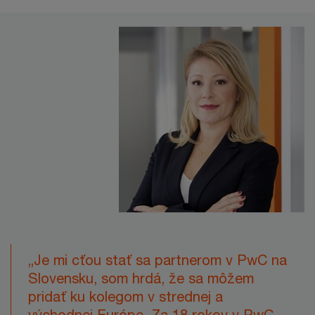
„Je mi cťou stať sa partnerom v PwC na
Slovensku, som hrdá, že sa môžem
pridať ku kolegom v strednej a
východnej Európe. Za 18 rokov v PwC