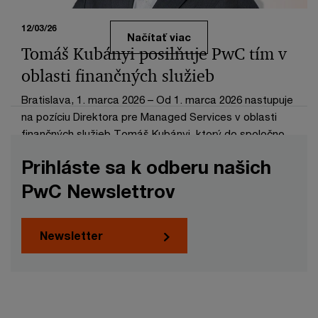
12/03/26
Načítať viac
Tomáš Kubányi posilňuje PwC tím v
oblasti finančných služieb
Bratislava, 1. marca 2026 – Od 1. marca 2026 nastupuje
na pozíciu Direktora pre Managed Services v oblasti
finančných služieb Tomáš Kubányi, ktorý do spoločnosti
prináša bohaté skúsenosti z medzinárodného aj
Prihláste sa k odberu našich
domáceho prostredia.
PwC Newslettrov
Newsletter