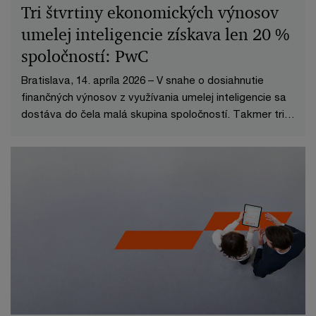
Tri štvrtiny ekonomických výnosov
umelej inteligencie získava len 20 %
spoločností: PwC
Bratislava, 14. apríla 2026 – V snahe o dosiahnutie
finančných výnosov z využívania umelej inteligencie sa
dostáva do čela malá skupina spoločností. Takmer tri
štvrtiny ekonomickej hodnoty získava len pätina
organizácií. Nová štúdia spoločnosti PwC s názvom „AI
Performan-ce“ odhaľuje výraznú a prehlbujúcu sa
priepasť medzi malou skupinou lídrov v oblasti umelej
inteli-gencie a väčšinou podnikov, ktoré sú zatiaľ v
pilotnej fáze.