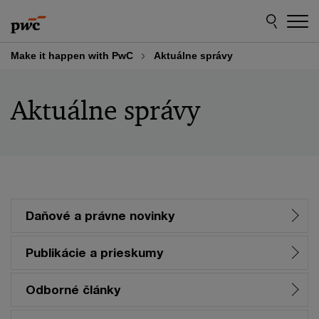
Skip
Skip
to
to
content
footer
Make it happen with PwC
Aktuálne správy
Aktuálne správy
Daňové a právne novinky
Publikácie a prieskumy
Odborné články