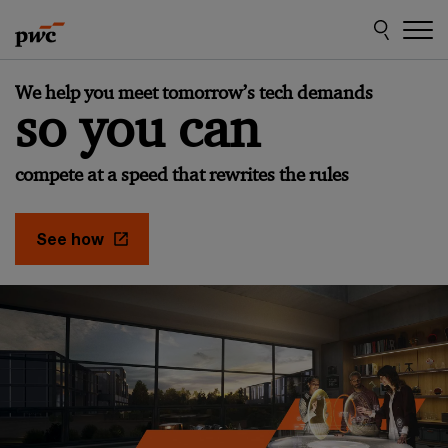
Skip
Skip
to
to
content
footer
Make
We help you meet tomorrow’s tech demands
it
so you can
happen
with
compete at a speed that rewrites the rules
PwC
See how