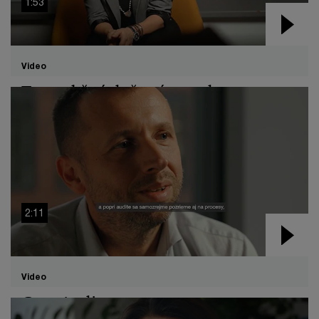
1:53
Video
Transakčné daňové poradenstvo
2:11
Video
Core Audit