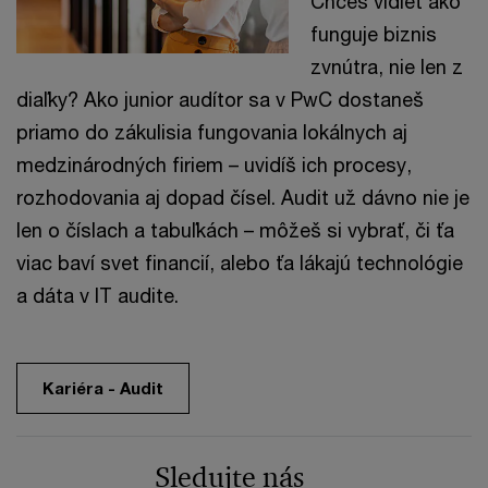
Chceš vidieť ako
funguje biznis
zvnútra, nie len z
diaľky? Ako junior audítor sa v PwC dostaneš
priamo do zákulisia fungovania lokálnych aj
medzinárodných firiem – uvidíš ich procesy,
rozhodovania aj dopad čísel. Audit už dávno nie je
len o číslach a tabuľkách – môžeš si vybrať, či ťa
viac baví svet financií, alebo ťa lákajú technológie
a dáta v IT audite.
Kariéra - Audit
Sledujte nás