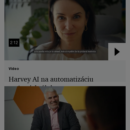
2:12
Video
Harvey AI na automatizáciu
rutinných úloh