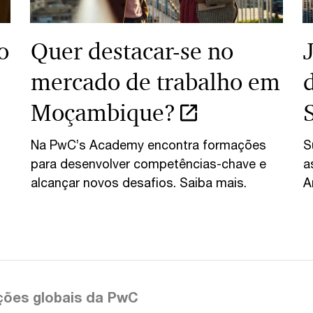
o
Quer destacar-se no
mercado de trabalho em
Moçambique?
Na PwC’s Academy encontra formações
S
para desenvolver competências-chave e
a
alcançar novos desafios. Saiba mais.
A
ções globais da PwC