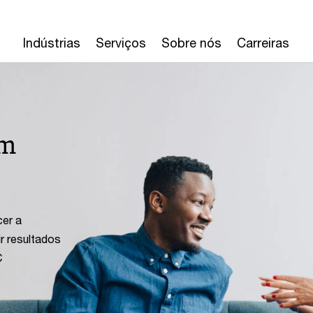
Indústrias
Serviços
Sobre nós
Carreiras
em
cer a
ir resultados
C