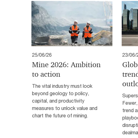
25/06/26
23/06/
Mine 2026: Ambition
Glob
to action
tren
outl
The vital industry must look
beyond geology to policy,
Supersi
capital, and productivity
Fewer, 
measures to unlock value and
trend a
chart the future of mining.
playboo
disrupt
dealma