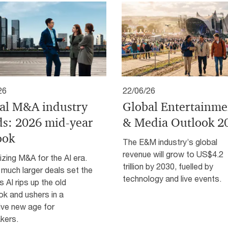
26
22/06/26
al M&A industry
Global Entertainme
ds: 2026 mid-year
& Media Outlook 2
ook
The E&M industry’s global
revenue will grow to US$4.2
zing M&A for the AI era​.
trillion by 2030, fuelled by
much larger deals set the
technology and live events.
s AI rips up the old
k and ushers in a
ive new age for
kers.