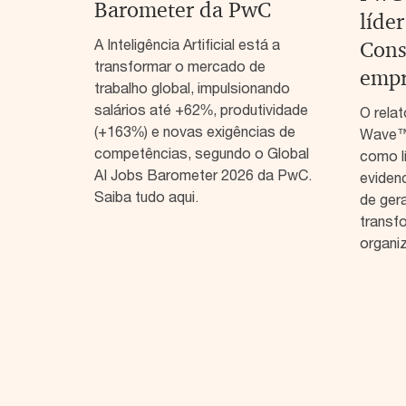
Barometer da PwC
líde
A Inteligência Artificial está a
Cons
transformar o mercado de
empr
trabalho global, impulsionando
salários até +62%, produtividade
O relat
(+163%) e novas exigências de
Wave™ 
competências, segundo o Global
como lí
AI Jobs Barometer 2026 da PwC.
eviden
Saiba tudo aqui.
de gera
transf
organi