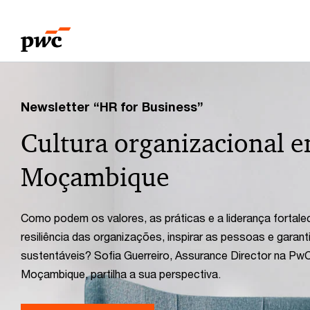
Skip
Skip
to
to
content
footer
PwC
Moçambique:
Newsletter “HR for Business”
Cultura organizacional 
auditoria,
Moçambique
consultoria
e
Como podem os valores, as práticas e a liderança fortale
resiliência das organizações, inspirar as pessoas e garant
fiscalidade
sustentáveis? Sofia Guerreiro, Assurance Director na Pw
Moçambique, partilha a sua perspectiva.