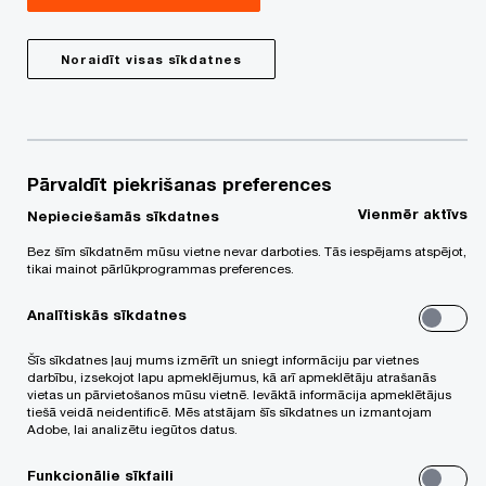
visticamāk, pieaugs arī šādu tiesvedību skaits.
Ņemot vērā aktualitāti, rakstā vērtēta vienlīdzīgas
Noraidīt visas sīkdatnes
samaksas tiesvedību prakse Latvijā un objektīvais
pamatojums samaksas atšķirībai.
Direktīva nosaka darba devēju pienākumu
Pārvaldīt piekrišanas preferences
informēt darbiniekus par uzņēmuma politiku
Vienmēr aktīvs
Nepieciešamās sīkdatnes
samaksas noteikšanai, kā arī pamatot konkrētam
Bez šīm sīkdatnēm mūsu vietne nevar darboties. Tās iespējams atspējot,
darbiniekam noteikto atlīdzības apmēru
tikai mainot pārlūkprogrammas preferences.
salīdzinājumā ar citiem uzņēmuma darbiniekiem
Analītiskās sīkdatnes
attiecīgajā kategorijā. Pašlaik praksē daudzi darba
Šīs sīkdatnes ļauj mums izmērīt un sniegt informāciju par vietnes
devēji aizliedz izpaust darba samaksas apmēru
darbību, izsekojot lapu apmeklējumus, kā arī apmeklētāju atrašanās
citiem darbiniekiem, taču direktīva šādu rīcību
vietas un pārvietošanos mūsu vietnē. Ievāktā informācija apmeklētājus
tiešā veidā neidentificē. Mēs atstājam šīs sīkdatnes un izmantojam
aizliegs.
Adobe, lai analizētu iegūtos datus.
Funkcionālie sīkfaili