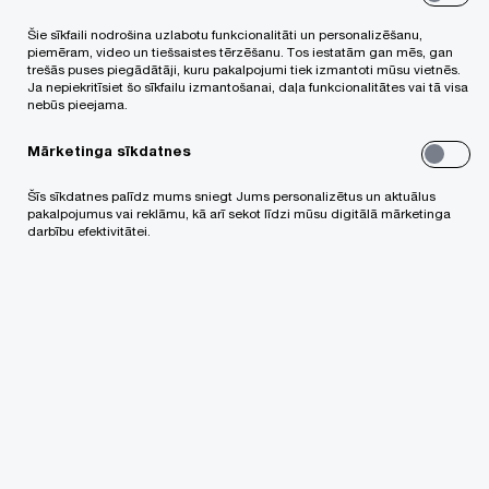
Šie sīkfaili nodrošina uzlabotu funkcionalitāti un personalizēšanu,
piemēram, video un tiešsaistes tērzēšanu. Tos iestatām gan mēs, gan
trešās puses piegādātāji, kuru pakalpojumi tiek izmantoti mūsu vietnēs.
Ja nepiekritīsiet šo sīkfailu izmantošanai, daļa funkcionalitātes vai tā visa
nebūs pieejama.
Mārketinga sīkdatnes
Šīs sīkdatnes palīdz mums sniegt Jums personalizētus un aktuālus
pakalpojumus vai reklāmu, kā arī sekot līdzi mūsu digitālā mārketinga
darbību efektivitātei.
Ja samaksa ir nevienlīdzīga, tad paziņojuma brīdis
faktiski iezīmēs trīs gadu periodu, kurā
darbiniekam būs tiesības celt prasību tiesā,
lūdzot ne tikai zaudējumu kompensāciju, bet arī
nokavējuma procentus un morālā kaitējuma
kompensāciju.