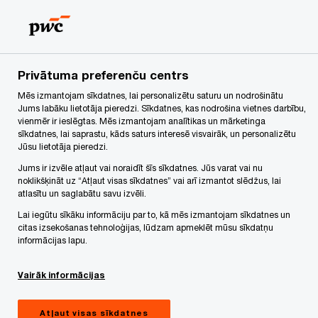
Skip
Skip
to
to
content
footer
PwC Latvija
Jaunumi
Vienlīdzīgas samaksas tiesvedības
Privātuma preferenču centrs
Mēs izmantojam sīkdatnes, lai personalizētu saturu un nodrošinātu
Vienlīdzīgas samaksas
Jums labāku lietotāja pieredzi. Sīkdatnes, kas nodrošina vietnes darbību,
vienmēr ir ieslēgtas. Mēs izmantojam analītikas un mārketinga
sīkdatnes, lai saprastu, kāds saturs interesē visvairāk, un personalizētu
tiesvedības Latvijā
Jūsu lietotāja pieredzi.
Jums ir izvēle atļaut vai noraidīt šīs sīkdatnes. Jūs varat vai nu
noklikšķināt uz “Atļaut visas sīkdatnes” vai arī izmantot slēdžus, lai
atlasītu un saglabātu savu izvēli.
Lai iegūtu sīkāku informāciju par to, kā mēs izmantojam sīkdatnes un
Vienlīdzīgas samaksas
direktīva
citas izsekošanas tehnoloģijas, lūdzam apmeklēt mūsu sīkdatņu
2023/970
stājās spēkā šā gada jūnijā.
informācijas lapu.
Tiesvedībās vienlīdzīga atalgojuma jautājums tiek
Vairāk informācijas
skatīts jau ilgstoši, bet, direktīvas iespaidā
pieaugot pieejamās informācijas apjomam,
Atļaut visas sīkdatnes