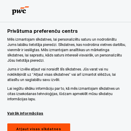
Skip
Skip
to
to
content
footer
PwC Latvija
Jaunumi
Vai varam atļauties ignorēt dažād
Privātuma preferenču centrs
Mēs izmantojam sīkdatnes, lai personalizētu saturu un nodrošinātu
Vai varam atļauties ignorēt
Jums labāku lietotāja pieredzi. Sīkdatnes, kas nodrošina vietnes darbību,
vienmēr ir ieslēgtas. Mēs izmantojam analītikas un mārketinga
dažādību?
sīkdatnes, lai saprastu, kāds saturs interesē visvairāk, un personalizētu
Jūsu lietotāja pieredzi.
Jums ir izvēle atļaut vai noraidīt šīs sīkdatnes. Jūs varat vai nu
noklikšķināt uz “Atļaut visas sīkdatnes” vai arī izmantot slēdžus, lai
atlasītu un saglabātu savu izvēli.
Lai iegūtu sīkāku informāciju par to, kā mēs izmantojam sīkdatnes un
citas izsekošanas tehnoloģijas, lūdzam apmeklēt mūsu sīkdatņu
informācijas lapu.
Vairāk informācijas
Atļaut visas sīkdatnes
Septembris 12, 2025