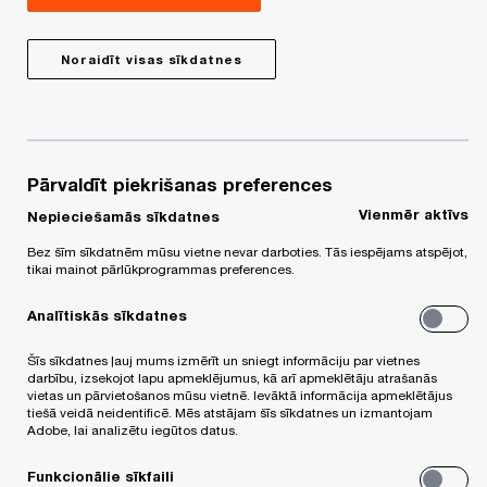
Share
Noraidīt visas sīkdatnes
Darbaspēka pieejamība ir viens no aktuālākajiem
jautājumiem Latvijas ekonomikas un sabiedrības
Pārvaldīt piekrišanas preferences
attīstības kontekstā. Uz to regulāri norāda
Vienmēr aktīvs
Nepieciešamās sīkdatnes
uzņēmēji, par to prāto politikas veidotāji un
pētnieki –
Eiropas Savienības (ES)
Bez šīm sīkdatnēm mūsu vietne nevar darboties. Tās iespējams atspējot,
tikai mainot pārlūkprogrammas preferences.
demogrāfisko tendenču apskats
liecina, ka
vislielākais demogrāfiskais kritums ES pēdējo 20
Analītiskās sīkdatnes
gadu laikā vērojams tieši Latvijā. Darbaspēka
Šīs sīkdatnes ļauj mums izmērīt un sniegt informāciju par vietnes
darbību, izsekojot lapu apmeklējumus, kā arī apmeklētāju atrašanās
trūkums turpina ierobežot ekonomikas izaugsmi
vietas un pārvietošanos mūsu vietnē. Ievāktā informācija apmeklētājus
un uzņēmumu attīstību, tāpēc uzņēmēju
tiešā veidā neidentificē. Mēs atstājam šīs sīkdatnes un izmantojam
Adobe, lai analizētu iegūtos datus.
izaicinājums ir veidot tādu darba vidi, kas būtu
Funkcionālie sīkfaili
cilvēkus piesaistoša un motivējoša. Proti, vidi,