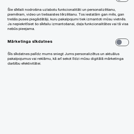
kurā darbinieki var justies iekļauti un piederīgi,
Šie sīkfaili nodrošina uzlabotu funkcionalitāti un personalizēšanu,
piemēram, video un tiešsaistes tērzēšanu. Tos iestatām gan mēs, gan
neatkarīgi no demogrāfiskām, fiziskām,
trešās puses piegādātāji, kuru pakalpojumi tiek izmantoti mūsu vietnēs.
Ja nepiekritīsiet šo sīkfailu izmantošanai, daļa funkcionalitātes vai tā visa
kognitīvām vai kultūr-sociālām atšķirībām.
nebūs pieejama.
Mārketinga sīkdatnes
PwC Latvija organizētā diskusijā par iekļaujošas
darba vides būtību un lomu organizācijas
Šīs sīkdatnes palīdz mums sniegt Jums personalizētus un aktuālus
pakalpojumus vai reklāmu, kā arī sekot līdzi mūsu digitālā mārketinga
izaugsmē šī gada sarunu festivālā “Lampa”
darbību efektivitātei.
piedalījās Latvijas Bankas ekonomiste
Krista
Kalnbērziņa,
AS “LIDO” valdes priekšsēdētāja
Rita Auziņa
, AS “Latvijas Finieris” valdes loceklis
Māris Būmanis
un LDDK prezidents, SIA
“Karavela” valdes loceklis
Andris Bite
. Diskusiju
“Neatvērti izaugsmei?” vadīja
PwC Dažādības un
iekļaušanas prakses vadītāja Baltijā,
sociālantroloģe
Agnese Cimdiņa.