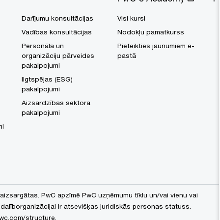
Darījumu konsultācijas
Visi kursi
Vadības konsultācijas
Nodokļu pamatkurss
Personāla un
Pieteikties jaunumiem e-
organizāciju pārveides
pastā
pakalpojumi
Ilgtspējas (ESG)
pakalpojumi
Aizsardzības sektora
pakalpojumi
mi
 aizsargātas. PwC apzīmē PwC uzņēmumu tīklu un/vai vienu vai
 dalīborganizācijai ir atsevišķas juridiskās personas statuss.
wc.com/structure
.