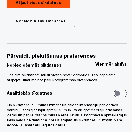
Atļaut visas sīkdatnes
Noraidīt visas sīkdatnes
Pārvaldīt piekrišanas preferences
Vienmēr aktīvs
Nepieciešamās sīkdatnes
Bez šīm sīkdatnēm mūsu vietne nevar darboties. Tās iespējams
atspējot, tikai mainot pārlūkprogrammas preferences.
Analītiskās sīkdatnes
Šīs sīkdatnes ļauj mums izmērīt un sniegt informāciju par vietnes
darbību, izsekojot lapu apmeklējumus, kā arī apmeklētāju atrašanās
vietas un pārvietošanos mūsu vietnē. Ievāktā informācija apmeklētājus
tiešā veidā neidentificē. Mēs atstājam šīs sīkdatnes un izmantojam
Adobe, lai analizētu iegūtos datus.