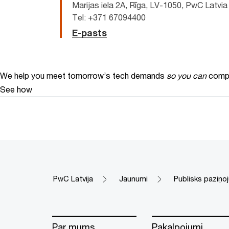
Marijas iela 2A, Rīga, LV-1050, PwC Latvia
Tel: +371 67094400
E-pasts
We help you meet tomorrow’s tech demands
so you can
compe
See how
PwC Latvija
Jaunumi
Publisks paziņo
Par mums
Pakalpojumi