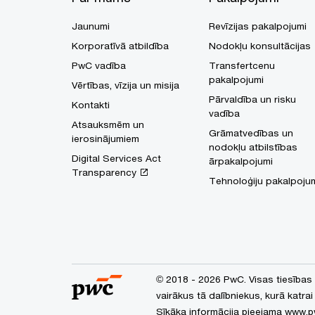
Jaunumi
Revīzijas pakalpojumi
Korporatīvā atbildība
Nodokļu konsultācijas
PwC vadība
Transfertcenu
pakalpojumi
Vērtības, vīzija un misija
Pārvaldība un risku
Kontakti
vadība
Atsauksmēm un
Grāmatvedības un
ierosinājumiem
nodokļu atbilstības
Digital Services Act
ārpakalpojumi
Transparency
Tehnoloģiju pakalpoju
© 2018 - 2026 PwC. Visas tiesības
vairākus tā dalībniekus, kurā katrai
Sīkāka informācija pieejama
www.p