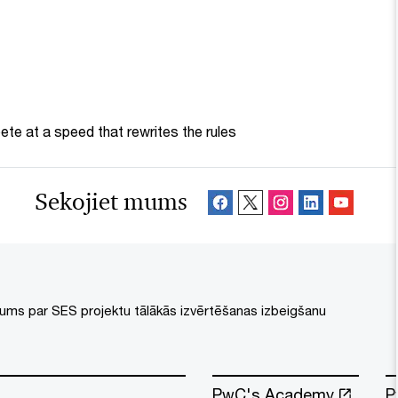
te at a speed that rewrites the rules
Sekojiet mums
jums par SES projektu tālākās izvērtēšanas izbeigšanu
PwC's Academy
P