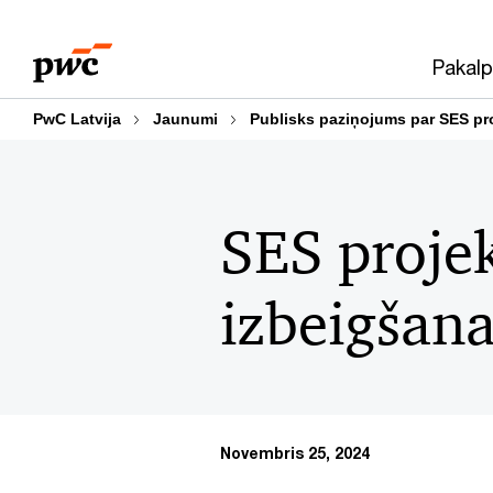
Skip
Skip
to
to
Pakalp
content
footer
PwC Latvija
Jaunumi
Publisks paziņojums par SES pro
SES projek
izbeigšan
Novembris 25, 2024