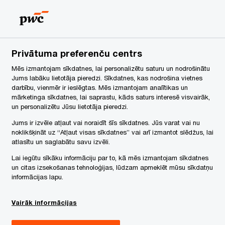
Latvia
LV
Search
Karjera
Privātuma preferenču centrs
Mēs izmantojam sīkdatnes, lai personalizētu saturu un nodrošinātu
Jums labāku lietotāja pieredzi. Sīkdatnes, kas nodrošina vietnes
darbību, vienmēr ir ieslēgtas. Mēs izmantojam analītikas un
mārketinga sīkdatnes, lai saprastu, kāds saturs interesē visvairāk,
šanas
un personalizētu Jūsu lietotāja pieredzi.
Jums ir izvēle atļaut vai noraidīt šīs sīkdatnes. Jūs varat vai nu
noklikšķināt uz “Atļaut visas sīkdatnes” vai arī izmantot slēdžus, lai
atlasītu un saglabātu savu izvēli.
Lai iegūtu sīkāku informāciju par to, kā mēs izmantojam sīkdatnes
un citas izsekošanas tehnoloģijas, lūdzam apmeklēt mūsu sīkdatņu
informācijas lapu.
Vairāk informācijas
Share