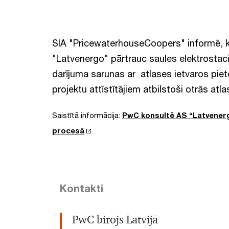
SIA "PricewaterhouseCoopers" informē, k
"Latvenergo" pārtrauc saules elektrostaci
darījuma sarunas ar atlases ietvaros piete
projektu attīstītājiem atbilstoši otrās at
Saistītā informācija:
PwC konsultē AS “Latvenerg
procesā
Kontakti
PwC birojs Latvijā