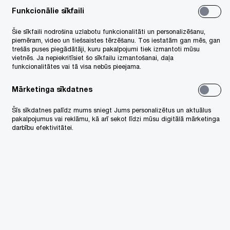
Funkcionālie sīkfaili
Šie sīkfaili nodrošina uzlabotu funkcionalitāti un personalizēšanu,
piemēram, video un tiešsaistes tērzēšanu. Tos iestatām gan mēs, gan
trešās puses piegādātāji, kuru pakalpojumi tiek izmantoti mūsu
vietnēs. Ja nepiekritīsiet šo sīkfailu izmantošanai, daļa
funkcionalitātes vai tā visa nebūs pieejama.
Mārketinga sīkdatnes
Šīs sīkdatnes palīdz mums sniegt Jums personalizētus un aktuālus
pakalpojumus vai reklāmu, kā arī sekot līdzi mūsu digitālā mārketinga
darbību efektivitātei.
wC Legal
Karjeras iespējas