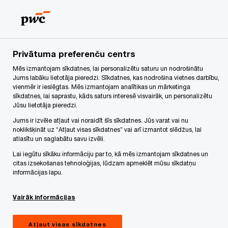
Skip
Skip
to
to
content
footer
PwC Latvija
Jaunumi
Pamatojums darbam ar dažādības 
Privātuma preferenču centrs
Mēs izmantojam sīkdatnes, lai personalizētu saturu un nodrošinātu
Kāds ir Tavs pamatojums
Jums labāku lietotāja pieredzi. Sīkdatnes, kas nodrošina vietnes darbību,
vienmēr ir ieslēgtas. Mēs izmantojam analītikas un mārketinga
darbam ar dažādības vadību?
sīkdatnes, lai saprastu, kāds saturs interesē visvairāk, un personalizētu
Jūsu lietotāja pieredzi.
Jums ir izvēle atļaut vai noraidīt šīs sīkdatnes. Jūs varat vai nu
noklikšķināt uz “Atļaut visas sīkdatnes” vai arī izmantot slēdžus, lai
atlasītu un saglabātu savu izvēli.
Insight
5 minute read
Lai iegūtu sīkāku informāciju par to, kā mēs izmantojam sīkdatnes un
Share
citas izsekošanas tehnoloģijas, lūdzam apmeklēt mūsu sīkdatņu
informācijas lapu.
Vairāk informācijas
Autore: Agnese Cimdiņa, Dažādības un
iekļaušanas prakses vadītāja Baltijā
Atļaut visas sīkdatnes