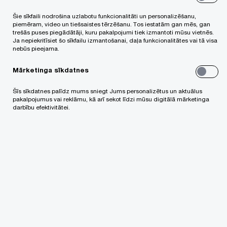
normatīvie akti to skaidri nenosaka? Tā kā jebkura
darba uzdevuma, apmācību vai stratēģijas saturs
Šie sīkfaili nodrošina uzlabotu funkcionalitāti un personalizēšanu,
piemēram, video un tiešsaistes tērzēšanu. Tos iestatām gan mēs, gan
ir atkarīgs no izvirzītā mērķa, šajā rakstā ieskicēti
trešās puses piegādātāji, kuru pakalpojumi tiek izmantoti mūsu vietnēs.
Ja nepiekritīsiet šo sīkfailu izmantošanai, daļa funkcionalitātes vai tā visa
biežāk sastopamie pamatojumi darbam ar D&I
nebūs pieejama.
organizāciju līmenī.
Mārketinga sīkdatnes
Šīs sīkdatnes palīdz mums sniegt Jums personalizētus un aktuālus
pakalpojumus vai reklāmu, kā arī sekot līdzi mūsu digitālā mārketinga
darbību efektivitātei.
Piecas pieejas
Baltijas, Ziemeļvalstu un pakāpeniski arī
Centrāleiropas organizācijās novērojamas piecas
tipiskas pieejas, kas balstās atšķirīgos
pamatojumos.