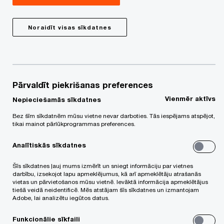
Viens no signāliem, kas liecina, ka organizācijā ir
Noraidīt visas sīkdatnes
nepieciešama dažādības vadība, ir augsts
subjektīvās diskriminācijas vai netaisnīguma
izjūtas līmenis darbinieku vidū. Par nesekmīgu
dažādības un iekļaušanas (D&I) praksi var liecināt
Pārvaldīt piekrišanas preferences
arī zema inovētspēja vai bieža darbinieku mainība.
Vienmēr aktīvs
Nepieciešamās sīkdatnes
Taču tie ir tikai daži no iemesliem, kāpēc
Bez šīm sīkdatnēm mūsu vietne nevar darboties. Tās iespējams atspējot,
organizācijas pievēršas dažādības vadībai kā
tikai mainot pārlūkprogrammas preferences.
būtiskai prioritātei.
Analītiskās sīkdatnes
Dažādības vadības jomā nereti ir novērojamas
Šīs sīkdatnes ļauj mums izmērīt un sniegt informāciju par vietnes
darbību, izsekojot lapu apmeklējumus, kā arī apmeklētāju atrašanās
grūtības organizācijām noformulēt mērķi un pieeju
vietas un pārvietošanos mūsu vietnē. Ievāktā informācija apmeklētājus
tiešā veidā neidentificē. Mēs atstājam šīs sīkdatnes un izmantojam
darbam ar D&I. Piemēram, kāpēc D&I jautājumiem
Adobe, lai analizētu iegūtos datus.
jābūt prioritātei pat tad, ja konkrētajā valstī
Funkcionālie sīkfaili