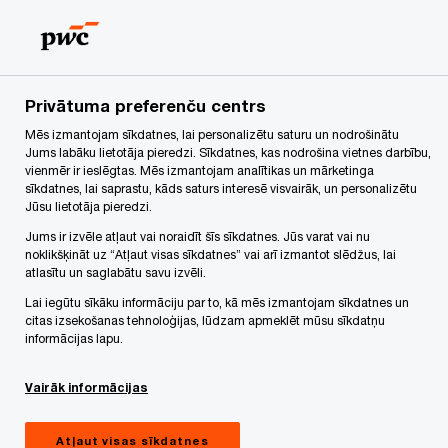
Skip
Skip
to
to
content
footer
PwC Latvija
Jaunumi
PwC un Microsoft stratēģiskā sada
Privātuma preferenču centrs
Mēs izmantojam sīkdatnes, lai personalizētu saturu un nodrošinātu
PwC un Microsoft paziņo par
Jums labāku lietotāja pieredzi. Sīkdatnes, kas nodrošina vietnes darbību,
vienmēr ir ieslēgtas. Mēs izmantojam analītikas un mārketinga
stratēģisku sadarbību
sīkdatnes, lai saprastu, kāds saturs interesē visvairāk, un personalizētu
Jūsu lietotāja pieredzi.
Jums ir izvēle atļaut vai noraidīt šīs sīkdatnes. Jūs varat vai nu
noklikšķināt uz “Atļaut visas sīkdatnes” vai arī izmantot slēdžus, lai
atlasītu un saglabātu savu izvēli.
Februāris 04, 2025
Lai iegūtu sīkāku informāciju par to, kā mēs izmantojam sīkdatnes un
Share
citas izsekošanas tehnoloģijas, lūdzam apmeklēt mūsu sīkdatņu
informācijas lapu.
Vairāk informācijas
PwC un Microsoft paziņo par globālu stratēģisku
sadarbību, kuras mērķis ir transformēt nozares,
Atļaut visas sīkdatnes