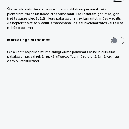
un Microsoft nodrošinās uzņēmumiem
Šie sīkfaili nodrošina uzlabotu funkcionalitāti un personalizēšanu,
nepieciešamos rīkus, lai MI aģenti kļūtu par
piemēram, video un tiešsaistes tērzēšanu. Tos iestatām gan mēs, gan
stratēģiskiem aktīviem, kas veicina efektivitāti un
trešās puses piegādātāji, kuru pakalpojumi tiek izmantoti mūsu vietnēs.
Ja nepiekritīsiet šo sīkfailu izmantošanai, daļa funkcionalitātes vai tā visa
sekmē inovācijas.
nebūs pieejama.
Mārketinga sīkdatnes
PwC un Microsoft sadarbība veicinās uzņēmumu
transformāciju, nodrošinot pakāpenisku MI
Šīs sīkdatnes palīdz mums sniegt Jums personalizētus un aktuālus
pakalpojumus vai reklāmu, kā arī sekot līdzi mūsu digitālā mārketinga
risinājumu ieviešanu – no pielāgojamiem
darbību efektivitātei.
risinājumiem specifiskām lomām līdz pilnībā
autonomiem aģentiem, kas integrēti uzņēmuma
ekosistēmās. Apvienojot PwC dažādu nozaru
pieredzi ar Microsoft progresīvajām tehnoloģijām,
uzņēmumiem tiks piedāvāti īpaši viņu
specifiskajām vajadzībām radīti risinājumi, kā
piemēram, dos iespēju katram darbiniekam iegūt
MI personīgo asistentu, kas ir apmācīts