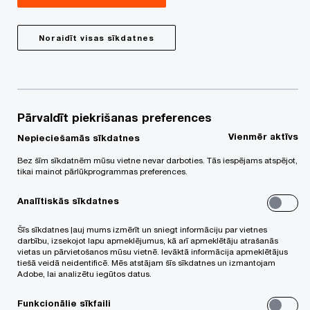
izmantojot mākslīgā intelekta (MI) aģentu
iespējas. Šī sadarbība ir vērsta uz MI potenciāla
Noraidīt visas sīkdatnes
izmantošanu, lai radītu pievienoto vērtību
biznesam, uzlabotu klientu iesaisti un optimizētu
darbības procesus dažādās nozarēs.
Pārvaldīt piekrišanas preferences
PwC un Microsoft sadarbības centrā ir MI aģentu
Vienmēr aktīvs
Nepieciešamās sīkdatnes
ieviešana – tie ir progresīvi sistēmu risinājumi, kas
Bez šīm sīkdatnēm mūsu vietne nevar darboties. Tās iespējams atspējot,
spēj autonomi veikt uzdevumus, analizēt datus un
tikai mainot pārlūkprogrammas preferences.
atbalstīt lēmumu pieņemšanu, piedāvājot
Analītiskās sīkdatnes
specializētākus un efektīvākus MI risinājumus
nekā šobrīd ikdienā plaši izmantotie vispārējie MI
Šīs sīkdatnes ļauj mums izmērīt un sniegt informāciju par vietnes
darbību, izsekojot lapu apmeklējumus, kā arī apmeklētāju atrašanās
tērzēšanas roboti, kuri galvenokārt paredzēti, lai
vietas un pārvietošanos mūsu vietnē. Ievāktā informācija apmeklētājus
tiešā veidā neidentificē. Mēs atstājam šīs sīkdatnes un izmantojam
atbildētu uz jautājumiem, sniegtu informāciju un
Adobe, lai analizētu iegūtos datus.
palīdzētu veikt noteiktus uzdevumus. Kopā PwC
Funkcionālie sīkfaili