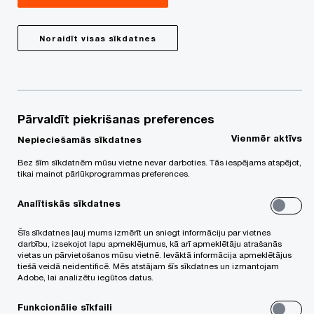
darījuma ietvaros, pārstāvēja Gi Group Holding kā
pircēja ekskluzīvais konsultants Verita Solutions
Noraidīt visas sīkdatnes
OÜ kapitāldaļu iegādē, kas līdz šim pārvaldīja
personāla nomas un atlases kompānijas CVO
Recruitment un Simplika. Darījums ļaus Gi Group
Holding stratēģiski palielināt savu klātbūtni
Pārvaldīt piekrišanas preferences
Baltijas reģionā.
Vienmēr aktīvs
Nepieciešamās sīkdatnes
Bez šīm sīkdatnēm mūsu vietne nevar darboties. Tās iespējams atspējot,
tikai mainot pārlūkprogrammas preferences.
Projekta ietvaros PwC darījumu konsultāciju,
nodokļu un juristu komandas Baltijas valstīs
Analītiskās sīkdatnes
demonstrēja lielisku sadarbību, klienta uzdevumā
Šīs sīkdatnes ļauj mums izmērīt un sniegt informāciju par vietnes
nodrošinot finanšu, nodokļu un juridisko izpēti, kā
darbību, izsekojot lapu apmeklējumus, kā arī apmeklētāju atrašanās
vietas un pārvietošanos mūsu vietnē. Ievāktā informācija apmeklētājus
arī sniedzot citus ar darījumu saistītus
tiešā veidā neidentificē. Mēs atstājam šīs sīkdatnes un izmantojam
Adobe, lai analizētu iegūtos datus.
pakalpojumus.
Funkcionālie sīkfaili