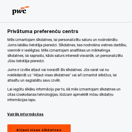
Skip
Skip
to
to
content
footer
PwC Latvija
Jaunumi
PwC konsultē Gi Group Holding Veri
Privātuma preferenču centrs
Mēs izmantojam sīkdatnes, lai personalizētu saturu un nodrošinātu
PwC konsultē Gi Group Holding
Jums labāku lietotāja pieredzi. Sīkdatnes, kas nodrošina vietnes darbību,
vienmēr ir ieslēgtas. Mēs izmantojam analītikas un mārketinga
uzņēmuma Verita Solutions OÜ
sīkdatnes, lai saprastu, kāds saturs interesē visvairāk, un personalizētu
Jūsu lietotāja pieredzi.
iegādē
Jums ir izvēle atļaut vai noraidīt šīs sīkdatnes. Jūs varat vai nu
noklikšķināt uz “Atļaut visas sīkdatnes” vai arī izmantot slēdžus, lai
atlasītu un saglabātu savu izvēli.
Lai iegūtu sīkāku informāciju par to, kā mēs izmantojam sīkdatnes un
Decembris 07, 2022
citas izsekošanas tehnoloģijas, lūdzam apmeklēt mūsu sīkdatņu
informācijas lapu.
Share
Vairāk informācijas
PwC eksperti no Lietuvas, Latvijas un Igaunijas
Atļaut visas sīkdatnes