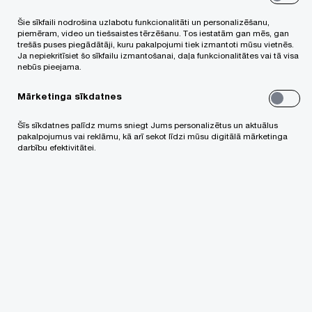
Projekta komandā PwC Latvija pārstāvēja Gerds
Šie sīkfaili nodrošina uzlabotu funkcionalitāti un personalizēšanu,
Ivuškāns, Elīza Rušmane un Andrejs Jānis
piemēram, video un tiešsaistes tērzēšanu. Tos iestatām gan mēs, gan
trešās puses piegādātāji, kuru pakalpojumi tiek izmantoti mūsu vietnēs.
Kivlinieks, kas darbojās finanšu padziļinātās
Ja nepiekritīsiet šo sīkfailu izmantošanai, daļa funkcionalitātes vai tā visa
nebūs pieejama.
izpētes komandā, Zlata Elksniņa-Zaščirinska,
Irēna Arbidāne, Īva Šaicāne, Tatjana Klimoviča,
Mārketinga sīkdatnes
Alise Dzintare un Harlads Knopkens, kas strādāja
Šīs sīkdatnes palīdz mums sniegt Jums personalizētus un aktuālus
nodokļu padziļinātās izpētes komandā, kā arī
pakalpojumus vai reklāmu, kā arī sekot līdzi mūsu digitālā mārketinga
darbību efektivitātei.
kolēģi no PwC Legal - Jānis Gavars, Aija Panke,
Māris Logins, Karīna Daugaviete un Elvita Gēce,
kas darbojās juristu komandā.
CVO Recruitment sniedz konsultāciju
pakalpojumus, kas saistīti ar darba tirgus
jautājumiem, galveno uzmanību pievēršot
personāla atlasei un mērķtiecīgai darbinieku